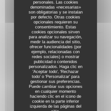
AOP L'Alzetto Prestige Famille Albertini
personales. Las cookies
2023
denominadas «necesarias»
53,00 EUR
son obligatorias y se instalan
por defecto. Otras cookies
opcionales requieren su
consentimiento. Estas
cookies opcionales sirven
para analizar su navegación,
Vins Rouges
medir la audiencia del sitio,
ofrecer funcionalidades (por
ejemplo, relacionadas con
BOURGOGNE
redes sociales) o mostrar
publicidad o contenidos
personalizados. Haga clic en
AOC Pinot Noir Thierry et Pascale Matrot
'Aceptar todo', 'Rechazar
2022
todo' o 'Personalizar' para
54,00 EUR
gestionar sus preferencias.
Puede cambiar sus opciones
AOC MarangesThierry et Pascale Matrot
en cualquier momento
2023
haciendo clic en el icono de
57,00 EUR
cookie en la parte inferior
izquierda de las páginas del