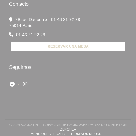
Contacto
79 rue Daguerre - 01 43 21 92 29
((abre en una nueva ventana))
75014 Paris
01 43 21 92 29
RESERVAR UNA MESA
Seguirnos
Facebook ((abre en una nueva ventana))
Instagram ((abre en una nueva ventana))
© 2026 AUGUSTIN — CREACIÓN DE PÁGINA WEB DE RESTAURANTE CON
((ABRE EN UNA NUEVA VENTANA))
ZENCHEF
MENCIONES LEGALES
TÉRMINOS DE USO
((ABRE EN UNA NUEVA VENTANA))
((ABRE EN UNA NUEVA VENTA