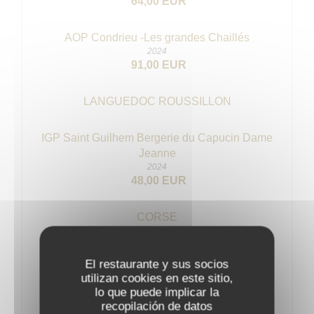
64,00 EUR
AOP Condrieu -Les grandes Chaillés
2024
91,00 EUR
LANGUEDOC ROUSSILLON
IGP Saint Guilhem Bergerie du Capucin Dame
Jeanne
2024
48,00 EUR
CORSE
AOP Alzipratu fiumeszccu Calvi
El restaurante y sus socios
2024
utilizan cookies en este sitio,
45,00 EUR
lo que puede implicar la
recopilación de datos