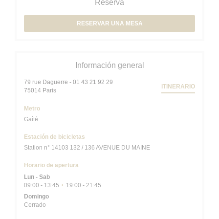
Reserva
RESERVAR UNA MESA
Información general
79 rue Daguerre - 01 43 21 92 29
ITINERARIO
((abre en una nueva ventana))
75014 Paris
Metro
Gaîté
Estación de bicicletas
Station n° 14103 132 / 136 AVENUE DU MAINE
Horario de apertura
Lun
-
Sab
09:00 - 13:45
19:00 - 21:45
•
Domingo
Cerrado