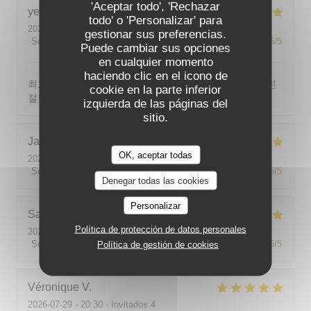
'Aceptar todo', 'Rechazar
yeonghun
J
todo' o 'Personalizar' para
2026-08-03
- 19:00 - Invitados 4
gestionar sus preferencias.
Servicio
:
5
/5
Ambiente
:
5
/5
Menú
:
5
/5
Calidad / Precio
:
5
/5
Puede cambiar sus opciones
en cualquier momento
haciendo clic en el icono de
최고의 분위기, 최고의 맛, 프랑스어가 서툴지만 서버가 친
cookie en la parte inferior
절함
izquierda de las páginas del
sitio.
Jackie
P
OK, aceptar todas
2026-07-31
- 19:00 - Invitados 2
Servicio
:
5
/5
Ambiente
:
5
/5
Menú
:
5
/5
Calidad / Precio
:
5
/5
Denegar todas las cookies
Personalizar
Sabine
E
Política de protección de datos personales
2026-08-01
- 12:00 - Invitados 5
Servicio
:
5
/5
Ambiente
:
5
/5
Menú
:
5
/5
Calidad / Precio
:
5
/5
Política de gestión de cookies
Véronique
V
2026-07-29
- 20:30 - Invitados 4