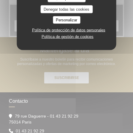
Denegar todas las cookies
Carta
Personalizar
DESCUBRIR NUESTRA CARTA
Política de protección de datos personales
Política de gestión de cookies
Manténgase al día
*
Suscríbase a nuestro boletín para recibir comunicaciones
personalizadas y ofertas de marketing por correo electrónico.
SUSCRIBIRSE
Contacto
79 rue Daguerre - 01 43 21 92 29
((abre en una nueva ventana))
75014 Paris
01 43 21 92 29