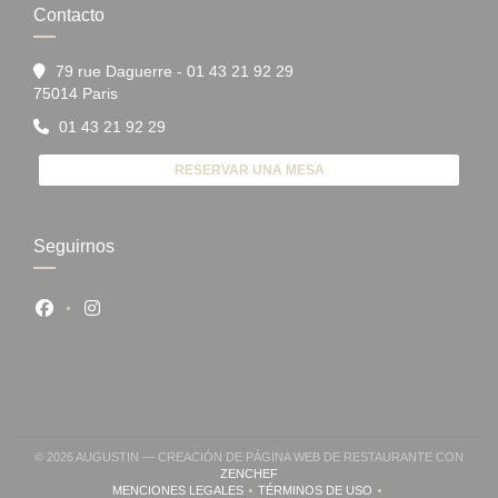
Contacto
79 rue Daguerre - 01 43 21 92 29
((abre en una nueva ventana))
75014 Paris
01 43 21 92 29
RESERVAR UNA MESA
Seguirnos
Facebook ((abre en una nueva ventana))
Instagram ((abre en una nueva ventana))
© 2026 AUGUSTIN — CREACIÓN DE PÁGINA WEB DE RESTAURANTE CON
((ABRE EN UNA NUEVA VENTANA))
ZENCHEF
MENCIONES LEGALES
TÉRMINOS DE USO
((ABRE EN UNA NUEVA VENTANA))
((ABRE EN UNA NUEVA VENTA