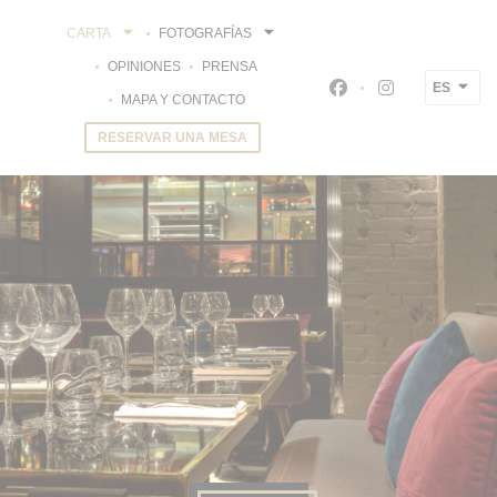
Personalización de sus opciones de cookies
CARTA
FOTOGRAFÍAS
OPINIONES
PRENSA
ES
Facebook ((abre en 
Instagram ((a
MAPA Y CONTACTO
RESERVAR UNA MESA