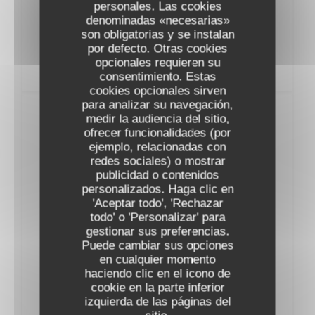
AOP L'Alzetto Prestige Famille Albertini
personales. Las cookies
2023
denominadas «necesarias»
53,00 EUR
son obligatorias y se instalan
por defecto. Otras cookies
opcionales requieren su
consentimiento. Estas
cookies opcionales sirven
para analizar su navegación,
Vins Rouges
medir la audiencia del sitio,
ofrecer funcionalidades (por
ejemplo, relacionadas con
BOURGOGNE
redes sociales) o mostrar
publicidad o contenidos
personalizados. Haga clic en
AOC Pinot Noir Thierry et Pascale Matrot
'Aceptar todo', 'Rechazar
2022
todo' o 'Personalizar' para
54,00 EUR
gestionar sus preferencias.
Puede cambiar sus opciones
AOC MarangesThierry et Pascale Matrot
en cualquier momento
2023
haciendo clic en el icono de
57,00 EUR
cookie en la parte inferior
izquierda de las páginas del