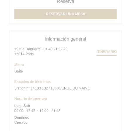
Reserva
RESERVAR UNA MESA
Información general
79 rue Daguerre - 01 43 21 92 29
ITINERARIO
((abre en una nueva ventana))
75014 Paris
Metro
Gaîté
Estación de bicicletas
Station n° 14103 132 / 136 AVENUE DU MAINE
Horario de apertura
Lun
-
Sab
09:00 - 13:45
19:00 - 21:45
•
Domingo
Cerrado