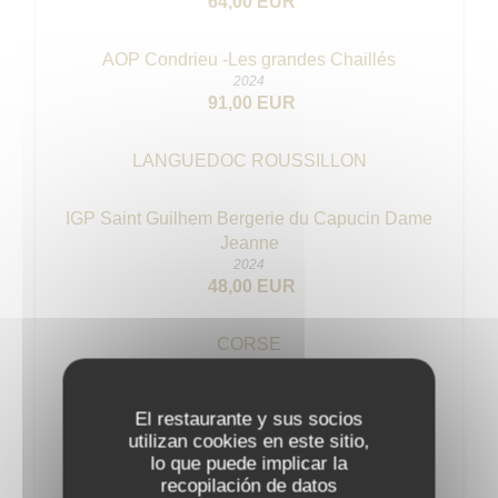
64,00 EUR
AOP Condrieu -Les grandes Chaillés
2024
91,00 EUR
LANGUEDOC ROUSSILLON
IGP Saint Guilhem Bergerie du Capucin Dame
Jeanne
2024
48,00 EUR
CORSE
AOP Alzipratu fiumeszccu Calvi
El restaurante y sus socios
2024
utilizan cookies en este sitio,
45,00 EUR
lo que puede implicar la
recopilación de datos