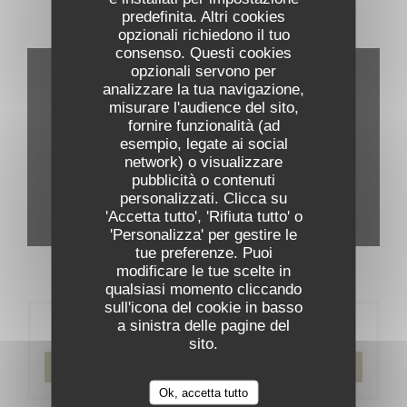
predefinita. Altri cookies
Visita virtuale
opzionali richiedono il tuo
consenso. Questi cookies
opzionali servono per
analizzare la tua navigazione,
misurare l'audience del sito,
fornire funzionalità (ad
esempio, legate ai social
network) o visualizzare
pubblicità o contenuti
personalizzati. Clicca su
'Accetta tutto', 'Rifiuta tutto' o
'Personalizza' per gestire le
tue preferenze. Puoi
modificare le tue scelte in
qualsiasi momento cliccando
sull'icona del cookie in basso
a sinistra delle pagine del
Prenotazione
sito.
PRENOTA
Ok, accetta tutto