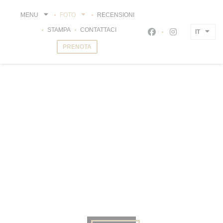
Personalizzazione delle tue scelte sui cookie
MENU
FOTO
RECENSIONI
STAMPA
CONTATTACI
IT
Facebook ((apre una
Instagram ((ap
PRENOTA