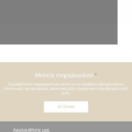
Μείνετε ενημερωμένοι
*
Εγγραφείτε στο ενημερωτικό μας δελτίο για να λαμβάνετε εξατομικευμένες
επικοινωνίες και προσφορές μάρκετινγκ μέσω ηλεκτρονικού ταχυδρομείου από
εμάς.
ΕΓΓΡΑΦΉ
Ακολουθήστε μας