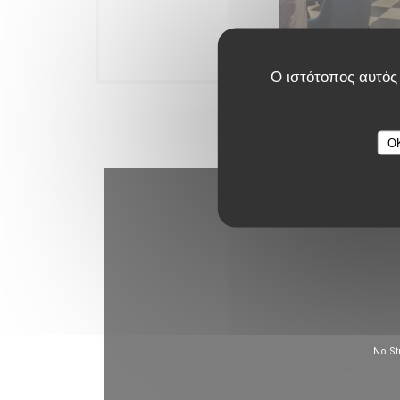
Le restaurant
Ο ιστότοπος αυτός 
O
Εικονι