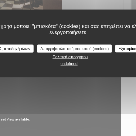
χρησιμοποιεί "μπισκότα" (cookies) και σας επιτρέπει να ελ
ενεργοποιήσετε
K, αποδοχή όλων
Απόρριψε όλα τα "μπισκότα" (cookies)
Εξατομίκ
κή περιήγηση
Πολιτική απορρήτου
undefined