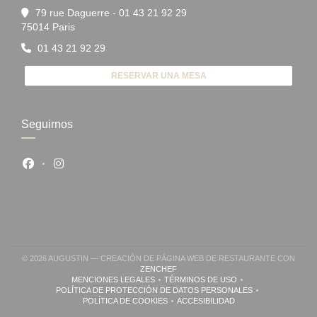
79 rue Daguerre - 01 43 21 92 29
((abre en una nueva ventana))
75014 Paris
01 43 21 92 29
RESERVAR UNA MESA
Seguirnos
Facebook ((abre en una nueva ventana))
Instagram ((abre en una nueva ventana))
© 2026 AUGUSTIN — CREACIÓN DE PÁGINA WEB DE RESTAURANTE CON
((ABRE EN UNA NUEVA VENTANA))
ZENCHEF
MENCIONES LEGALES
TÉRMINOS DE USO
((ABRE EN UNA NUEVA VENTANA))
((ABRE EN UNA NUEVA VENTA
POLÍTICA DE PROTECCIÓN DE DATOS PERSONALES
((ABRE EN UNA NUEVA VENTANA))
POLÍTICA DE COOKIES
ACCESIBILIDAD
((ABRE EN UNA NUEVA VENTANA))
((ABRE EN UNA NUEVA VENTA