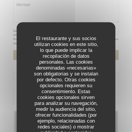
De acuerdo con la normativa de protección de datos, puede ejercer su
derecho a no recibir comunicaciones comerciales inscribiéndose en la Lista
El restaurante y sus socios
Robinson:
listarobinson.es
. Para más información sobre el tratamiento de sus
utilizan cookies en este sitio,
datos, consulte nuestra
política de privacidad
.
lo que puede implicar la
recopilación de datos
personales. Las cookies
denominadas «necesarias»
son obligatorias y se instalan
por defecto. Otras cookies
Reserva
opcionales requieren su
consentimiento. Estas
RESERVAR UNA MESA
cookies opcionales sirven
para analizar su navegación,
medir la audiencia del sitio,
ofrecer funcionalidades (por
Carta
ejemplo, relacionadas con
redes sociales) o mostrar