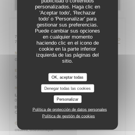
publicidad o contenidos
DESCUBRIR NUESTRA CARTA
personalizados. Haga clic en
'Aceptar todo', 'Rechazar
todo' o 'Personalizar' para
gestionar sus preferencias.
Información general
Puede cambiar sus opciones
en cualquier momento
79 rue Daguerre - 01 43 21 92 29
ITINERARIO
((abre en una nueva ventana))
75014 Paris
haciendo clic en el icono de
cookie en la parte inferior
Metro
izquierda de las páginas del
Gaîté
sitio.
Estación de bicicletas
OK, aceptar todas
Station n° 14103 132 / 136 AVENUE DU MAINE
Horario de apertura
Denegar todas las cookies
Lun
-
Sab
Personalizar
09:00 - 13:45
19:00 - 21:45
•
Domingo
Política de protección de datos personales
Cerrado
Política de gestión de cookies
Cocina
creativa, Bistronomique