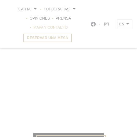
Personalización de sus opciones de cookies
CARTA
FOTOGRAFÍAS
OPINIONES
PRENSA
ES
Facebook ((abre en 
Instagram ((a
MAPA Y CONTACTO
RESERVAR UNA MESA