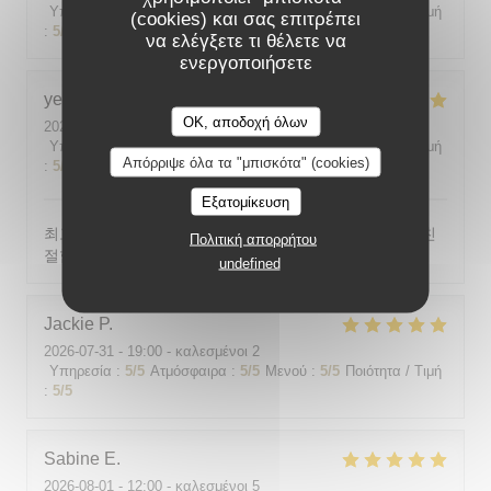
Υπηρεσία
:
5
/5
Ατμόσφαιρα
:
5
/5
Μενού
:
5
/5
Ποιότητα / Τιμή
(cookies) και σας επιτρέπει
:
5
/5
να ελέγξετε τι θέλετε να
ενεργοποιήσετε
yeonghun
J
OK, αποδοχή όλων
2026-08-03
- 19:00 - καλεσμένοι 4
Υπηρεσία
:
5
/5
Ατμόσφαιρα
:
5
/5
Μενού
:
5
/5
Ποιότητα / Τιμή
Απόρριψε όλα τα "μπισκότα" (cookies)
:
5
/5
Εξατομίκευση
최고의 분위기, 최고의 맛, 프랑스어가 서툴지만 서버가 친
Πολιτική απορρήτου
절함
undefined
Jackie
P
2026-07-31
- 19:00 - καλεσμένοι 2
Υπηρεσία
:
5
/5
Ατμόσφαιρα
:
5
/5
Μενού
:
5
/5
Ποιότητα / Τιμή
:
5
/5
Sabine
E
2026-08-01
- 12:00 - καλεσμένοι 5