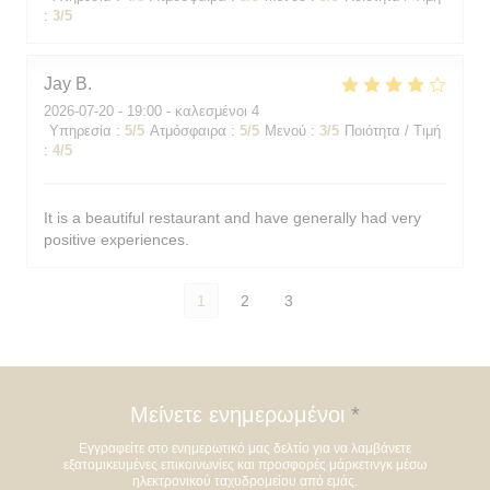
:
3
/5
Jay
B
2026-07-20
- 19:00 - καλεσμένοι 4
Υπηρεσία
:
5
/5
Ατμόσφαιρα
:
5
/5
Μενού
:
3
/5
Ποιότητα / Τιμή
:
4
/5
It is a beautiful restaurant and have generally had very
positive experiences.
1
2
3
Μείνετε ενημερωμένοι
*
Εγγραφείτε στο ενημερωτικό μας δελτίο για να λαμβάνετε
εξατομικευμένες επικοινωνίες και προσφορές μάρκετινγκ μέσω
ηλεκτρονικού ταχυδρομείου από εμάς.