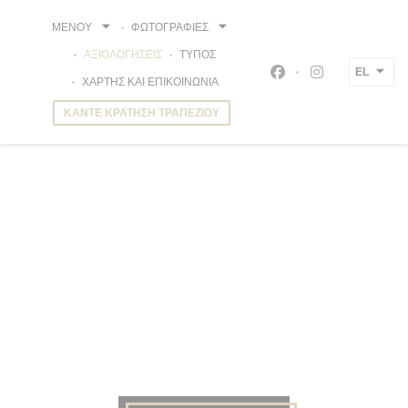
Πίνακας διαχείρισης "Μπισκότων" (Cookies)
ΜΕΝΟΎ
ΦΩΤΟΓΡΑΦΊΕΣ
ΑΞΙΟΛΟΓΉΣΕΙΣ
ΤΎΠΟΣ
EL
Facebook ((ανοίγει 
Instagram ((α
ΧΆΡΤΗΣ ΚΑΙ ΕΠΙΚΟΙΝΩΝΊΑ
ΚΆΝΤΕ ΚΡΆΤΗΣΗ ΤΡΑΠΕΖΙΟΎ