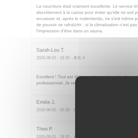
La nourriture était vraiment excellente. Le service ét
discrètement à la caisse pour éviter qu'elle ne soit 
encaisser et, après le malentendu, ne s'est même pa
de pouvoir se rafraîchir ; si la climatisation n'est pa
l'impression d'être dans un sauna.
Sarah-Lou
T
2026-08-03
- 19:30 - 来宾 4
Excellent ! Tout est délicieux, bien présentés, le per
professionnel. Je recommande sans hésiter !
Emilie
J
2026-08-05
- 20:30 - 来宾 2
Theo
P
2026-08-01
- 19:00 - 来宾 2