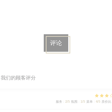
评论
我们的顾客评分
服务
:
2
/5
氛围
:
1
/5
菜单
:
4
/5
质价比