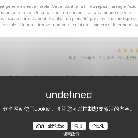
ait généralement aimable. Cependant, à la fin du repas, j'ai réglé l'addi
présentée à table. Or, en partant, un serveur peu attentionné est venu
s excusé correctement. De plus, en plein été parisien, il est indispens
s possible, il faudrait trouver une autre solution. J'aimerais dîner sans av
服务
:
5
/5
氛围
:
5
/5
菜单
:
5
/5
质价比
sonnel est vraiment au top : accueillant, souriant, attentionné et très
这个网站使用cookie， 并让您可以控制想要激活的内容。
服务
:
5
/5
氛围
:
5
/5
菜单
:
5
/5
质价比
好的，全部接受
禁用
个性化
保密政策
服务
:
5
/5
氛围
:
5
/5
菜单
:
5
/5
质价比