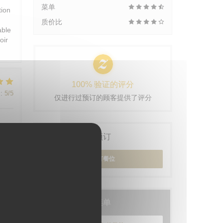
菜单
tion
质价比
able
oir
100% 验证的评分
:
5
/5
仅进行过预订的顾客提供了评分
预订
预订餐位
:
5
/5
菜单
:
5
/5