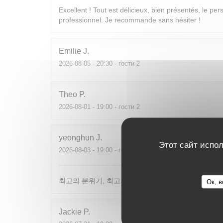
Excellent ! Tout est délicieux, bien présentés, le per
professionnel. Je recommande sans hésiter !
Emilie
J
2026-08-05
- 20:30 - гости 2
Theo
P
2026-08-01
- 19:00 - гости 2
yeonghun
J
Этот сайт испол
2026-08-03
- 19:00 - гости 4
최고의 분위기, 최고의 맛, 프랑스어가 서툴지만 서버
Ок, в
Jackie
P