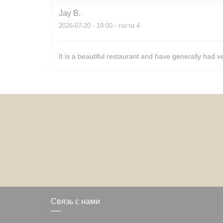
Jay
B
2026-07-20
- 19:00 - гости 4
It is a beautiful restaurant and have generally had v
Связь с нами