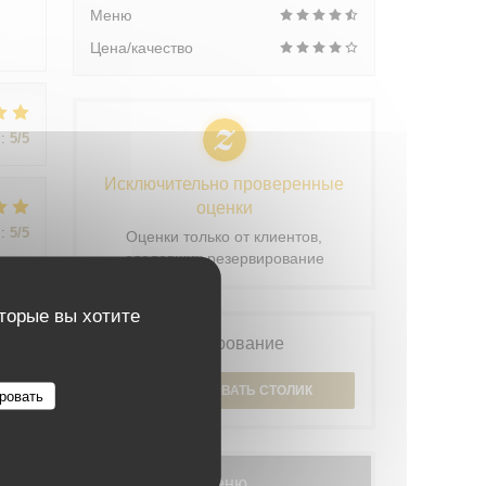
Меню
Цена/качество
:
5
/5
Исключительно проверенные
оценки
:
5
/5
Оценки только от клиентов,
сделавших резервирование
оторые вы хотите
:
5
/5
Бронирование
ЗАБРОНИРОВАТЬ СТОЛИК
ровать
Меню