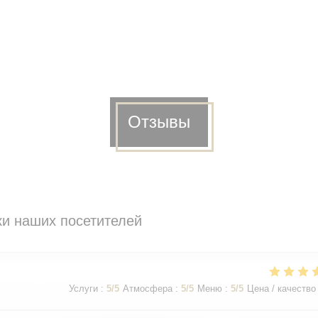
Отзывы
и наших посетителей
Услуги
:
5
/5
Атмосфера
:
5
/5
Меню
:
5
/5
Цена / качество