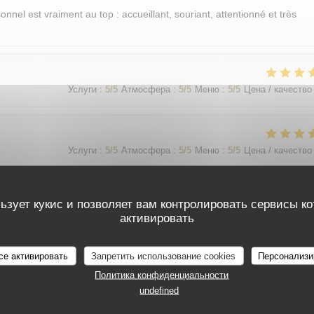
sonnel est vraiment au top : accueillant, souriant, attentionné et très
Услуги
:
5
/5
Атмосфера
:
5
/5
Меню
:
5
/5
Цена / качество
Услуги
:
5
/5
Атмосфера
:
5
/5
Меню
:
5
/5
Цена / качество
ьзует кукис и позволяет вам контролировать сервисы к
Услуги
:
5
/5
Атмосфера
:
5
/5
Меню
:
5
/5
Цена / качество
активировать
가 친절함
се активировать
Запретить использование cookies
Персонализи
Политика конфиденциальности
undefined