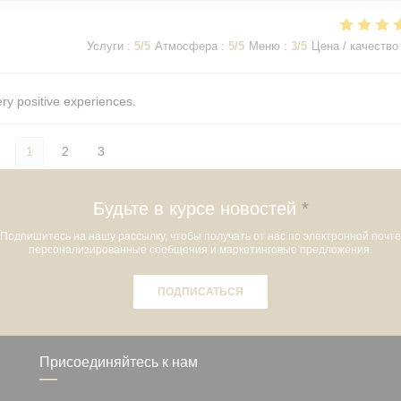
Услуги
:
5
/5
Атмосфера
:
5
/5
Меню
:
3
/5
Цена / качество
ery positive experiences.
1
2
3
Будьте в курсе новостей
*
Подпишитесь на нашу рассылку, чтобы получать от нас по электронной почте
персонализированные сообщения и маркетинговые предложения.
ПОДПИСАТЬСЯ
Присоединяйтесь к нам