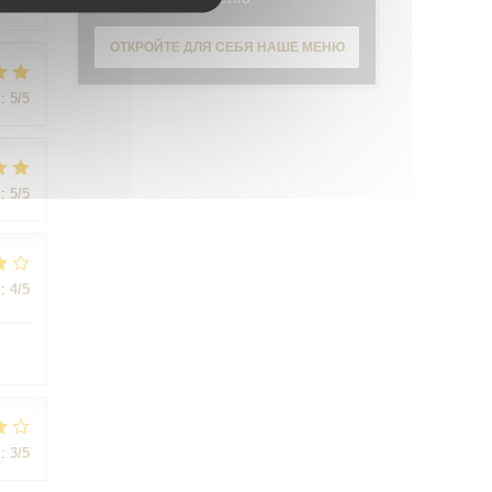
:
5
/5
ОТКРОЙТЕ ДЛЯ СЕБЯ НАШЕ МЕНЮ
:
5
/5
:
5
/5
:
4
/5
:
3
/5