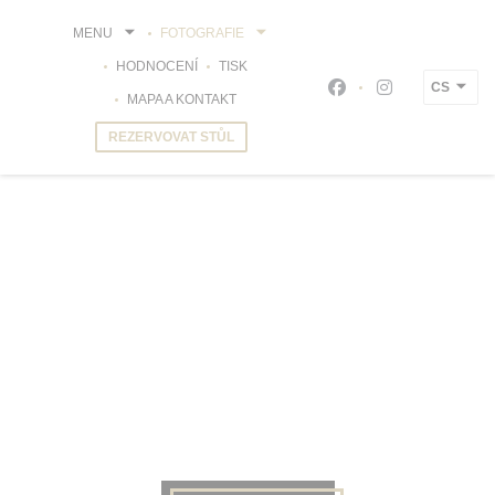
Panel pro správu cookies
MENU
FOTOGRAFIE
HODNOCENÍ
TISK
CS
Facebook ((otevře s
Instagram ((o
MAPA A KONTAKT
REZERVOVAT STŮL