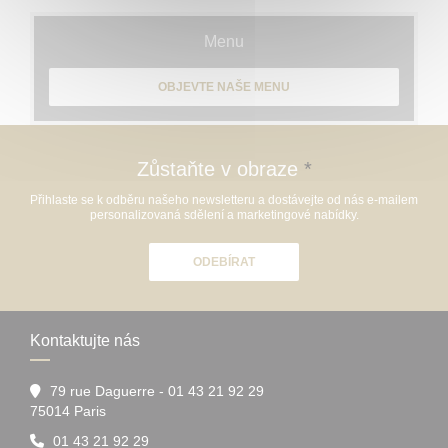
Menu
OBJEVTE NAŠE MENU
Zůstaňte v obraze
*
Přihlaste se k odběru našeho newsletteru a dostávejte od nás e-mailem
personalizovaná sdělení a marketingové nabídky.
ODEBÍRAT
Kontaktujte nás
79 rue Daguerre - 01 43 21 92 29
((otevře se v novém okně))
75014 Paris
01 43 21 92 29