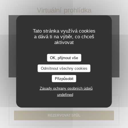
Virtuální prohlídka
Tato stránka využívá cookies
a dává ti na výběr, co chceš
aktivovat
OK, přijmout vše
Odmítnout všechny cookies
Přizpůsobit
Zásady ochrany osobních údajů
undefined
Rezervace
REZERVOVAT STŮL