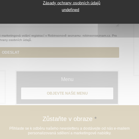
Zásady ochrany osobních údajů
undefined
 marketingová volání registrací v Robinsonově seznamu:
robinsonseznam.cz
. Pro
hrany osobních údajů
.
Menu
OBJEVTE NAŠE MENU
Zůstaňte v obraze
*
Přihlaste se k odběru našeho newsletteru a dostávejte od nás e-mailem
personalizovaná sdělení a marketingové nabídky.