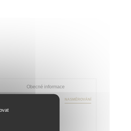
Obecné informace
79 rue Daguerre - 01 43 21 92 29
NASMĚROVÁNÍ
((otevře se v novém okně))
75014 Paris
ovat
Metro
Gaîté
Bike station