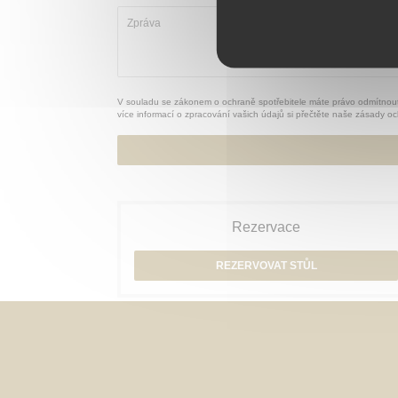
V souladu se zákonem o ochraně spotřebitele máte právo odmítnout
více informací o zpracování vašich údajů si přečtěte naše
zásady oc
Rezervace
REZERVOVAT STŮL