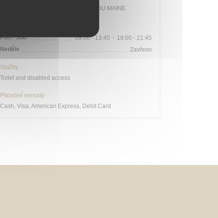
Station n° 14103 132 / 136 AVENUE DU MAINE
Otevírací hodiny
Pon
-
Sob
09:00 - 13:45
19:00 - 21:45
•
Neděle
Zavřeno
Služby
Toilet and disabled access
Platební metody
Cash, Visa, American Express, Debit Card