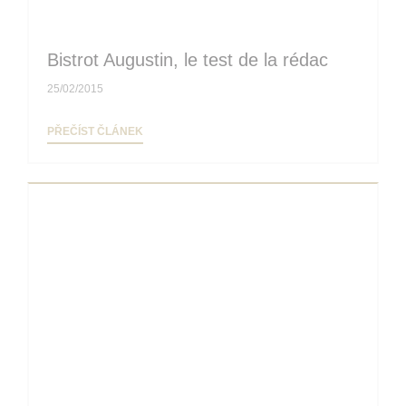
Bistrot Augustin, le test de la rédac
25/02/2015
((OTEVŘE SE V NOVÉM OKNĚ))
PŘEČÍST ČLÁNEK