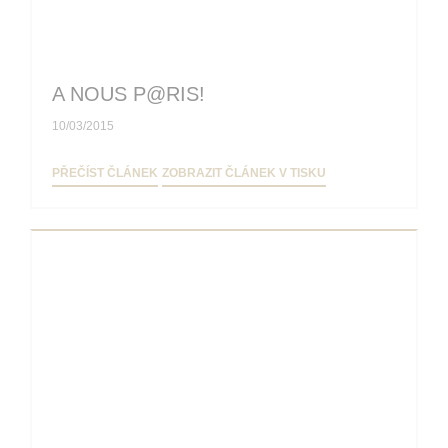
A NOUS P@RIS!
10/03/2015
((OTEVŘE SE V NOVÉM OKNĚ))
((OTEVŘE SE V NOV
PŘEČÍST ČLÁNEK
ZOBRAZIT ČLÁNEK V TISKU