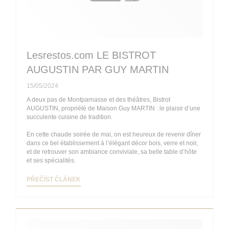
Lesrestos.com LE BISTROT
AUGUSTIN PAR GUY MARTIN
15/05/2024
A deux pas de Montparnasse et des théâtres, Bistrot
AUGUSTIN, propriété de Maison Guy MARTIN : le plaisir d’une
succulente cuisine de tradition.
En cette chaude soirée de mai, on est heureux de revenir dîner
dans ce bel établissement à l’élégant décor bois, verre et noir,
et de retrouver son ambiance conviviale, sa belle table d’hôte
et ses spécialités.
((OTEVŘE SE V NOVÉM OKNĚ))
PŘEČÍST ČLÁNEK