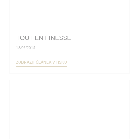
TOUT EN FINESSE
13/03/2015
((OTEVŘE SE V NOVÉM OKNĚ))
ZOBRAZIT ČLÁNEK V TISKU