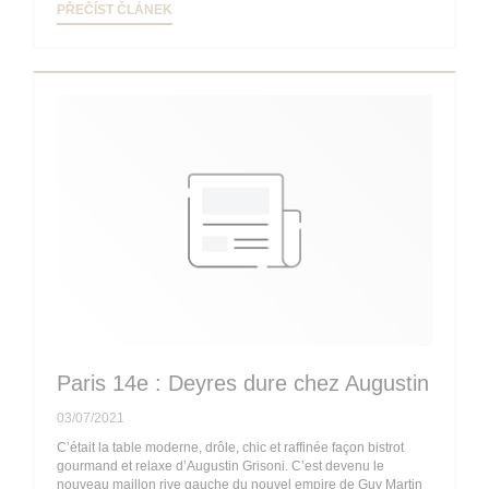
((OTEVŘE SE V NOVÉM OKNĚ))
PŘEČÍST ČLÁNEK
Paris 14e : Deyres dure chez Augustin
03/07/2021
C’était la table moderne, drôle, chic et raffinée façon bistrot
gourmand et relaxe d’Augustin Grisoni. C’est devenu le
nouveau maillon rive gauche du nouvel empire de Guy Martin