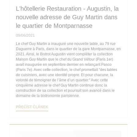
L'hôtellerie Restauration - Augustin, la
nouvelle adresse de Guy Martin dans
le quartier de Montparnasse
09/06/2021
Le chef Guy Martin a inauguré une nouvelle table, au 79 rue
Daguerre à Paris, dans le quartier de la gare Montparnasse, en
2021. Ainsi, le Bistrot Augustin vient compléter la collection
Maison Guy Martin que le chef du Grand Véfour (Paris 1er)
avait inaugurée en septembre dernier en relançant Pasco
(Paris 7e). Avec cette collection, le chef promettait "des tables
de cuisiniers, avec une identité propre. Et pour chacune, la
volonté de témoigner de l’âme d’un quartier." Avec cette
cinquième adresse le chef Guy Martin continue donc la
construction de sa collection et poursuit son avancé dans le
domaine de la bistronomie parisienne.
((OTEVŘE SE V NOVÉM OKNĚ))
PŘEČÍST ČLÁNEK