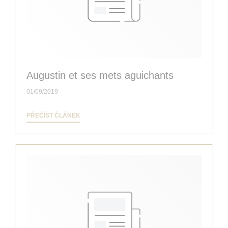
Augustin et ses mets aguichants
01/09/2019
((OTEVŘE SE V NOVÉM OKNĚ))
PŘEČÍST ČLÁNEK