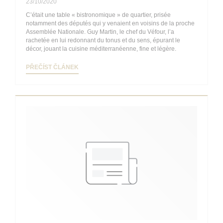
23/10/2020
C’était une table « bistronomique » de quartier, prisée
notamment des députés qui y venaient en voisins de la proche
Assemblée Nationale. Guy Martin, le chef du Véfour, l’a
rachetée en lui redonnant du tonus et du sens, épurant le
décor, jouant la cuisine méditerranéenne, fine et légère.
((OTEVŘE SE V NOVÉM OKNĚ))
PŘEČÍST ČLÁNEK