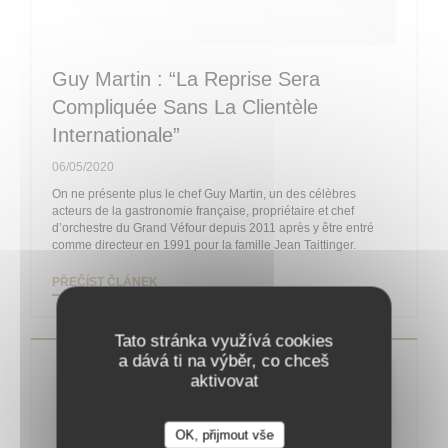
Guy Martin : “La Reprise Sera
Compliquée Sans La Clientèle
Internationale”
06/05/2020
On ne présente plus le chef Guy Martin, un des célèbres
acteurs de la gastronomie française, propriétaire et chef
d’orchestre du Grand Véfour depuis 2011 après y être entré
comme directeur en 1991 pour la famille Jean Taittinger.
((OTEVŘE SE V NOVÉM OKNĚ))
PŘEČÍST ČLÁNEK
Tato stránka využívá cookies
a dává ti na výběr, co chceš
aktivovat
OK, přijmout vše