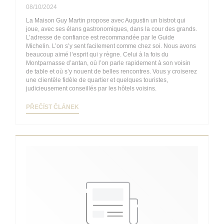
08/10/2024
La Maison Guy Martin propose avec Augustin un bistrot qui
joue, avec ses élans gastronomiques, dans la cour des grands.
L’adresse de confiance est recommandée par le Guide
Michelin. L’on s’y sent facilement comme chez soi. Nous avons
beaucoup aimé l’esprit qui y règne. Celui à la fois du
Montparnasse d’antan, où l’on parle rapidement à son voisin
de table et où s’y nouent de belles rencontres. Vous y croiserez
une clientèle fidèle de quartier et quelques touristes,
judicieusement conseillés par les hôtels voisins.
((OTEVŘE SE V NOVÉM OKNĚ))
PŘEČÍST ČLÁNEK