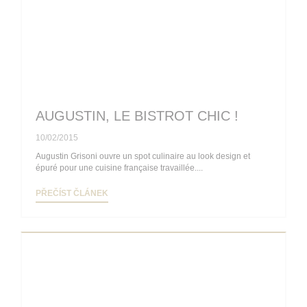
AUGUSTIN, LE BISTROT CHIC !
10/02/2015
Augustin Grisoni ouvre un spot culinaire au look design et
épuré pour une cuisine française travaillée....
((OTEVŘE SE V NOVÉM OKNĚ))
PŘEČÍST ČLÁNEK