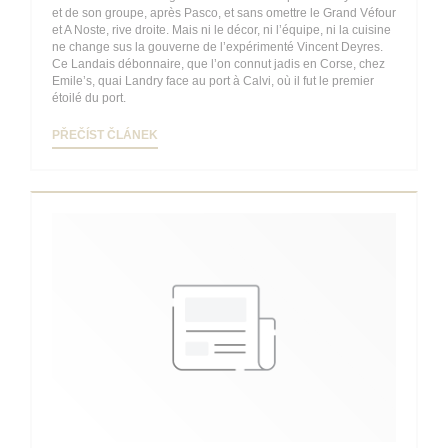
et de son groupe, après Pasco, et sans omettre le Grand Véfour
et A Noste, rive droite. Mais ni le décor, ni l’équipe, ni la cuisine
ne change sus la gouverne de l’expérimenté Vincent Deyres.
Ce Landais débonnaire, que l’on connut jadis en Corse, chez
Emile’s, quai Landry face au port à Calvi, où il fut le premier
étoilé du port.
((OTEVŘE SE V NOVÉM OKNĚ))
PŘEČÍST ČLÁNEK