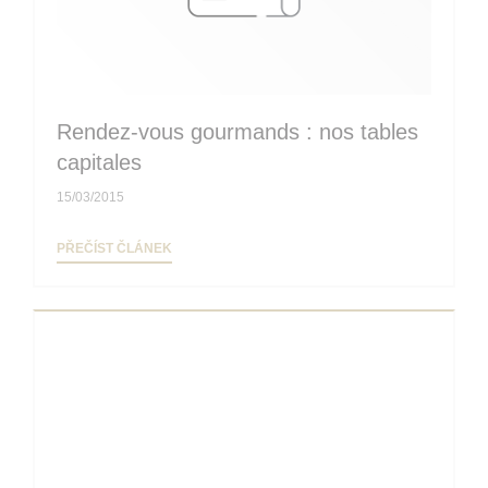
Rendez-vous gourmands : nos tables
capitales
15/03/2015
((OTEVŘE SE V NOVÉM OKNĚ))
PŘEČÍST ČLÁNEK