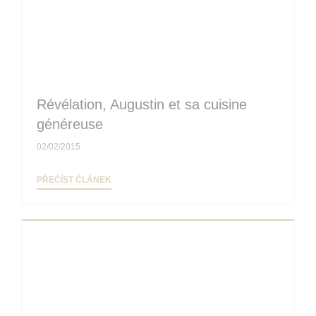
Révélation, Augustin et sa cuisine
généreuse
02/02/2015
((OTEVŘE SE V NOVÉM OKNĚ))
PŘEČÍST ČLÁNEK