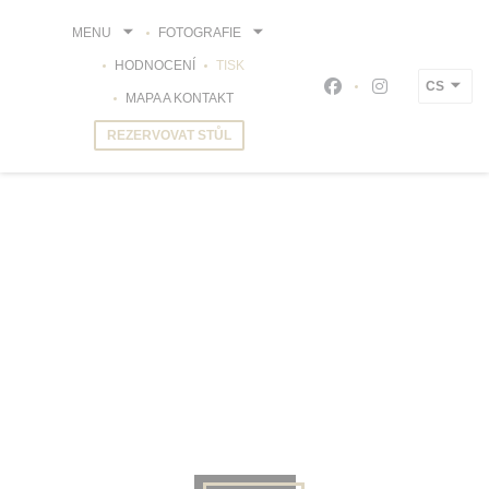
Panel pro správu cookies
MENU
FOTOGRAFIE
HODNOCENÍ
TISK
CS
Facebook ((otevře s
Instagram ((o
MAPA A KONTAKT
REZERVOVAT STŮL