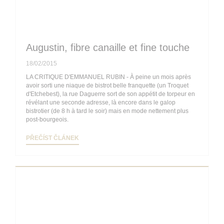
Augustin, fibre canaille et fine touche
18/02/2015
LA CRITIQUE D'EMMANUEL RUBIN - À peine un mois après
avoir sorti une niaque de bistrot belle franquette (un Troquet
d'Etchebest), la rue Daguerre sort de son appétit de torpeur en
révélant une seconde adresse, là encore dans le galop
bistrotier (de 8 h à tard le soir) mais en mode nettement plus
post-bourgeois.
((OTEVŘE SE V NOVÉM OKNĚ))
PŘEČÍST ČLÁNEK