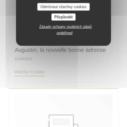
Odmítnout všechny cookies
Přizpůsobit
Zásady ochrany osobních údajů
undefined
Augustin, la nouvelle bonne adresse
01/09/2019
((OTEVŘE SE V NOVÉM OKNĚ))
PŘEČÍST ČLÁNEK