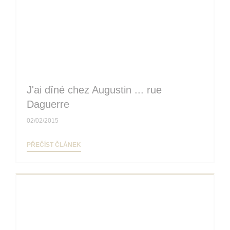
J'ai dîné chez Augustin ... rue
Daguerre
02/02/2015
((OTEVŘE SE V NOVÉM OKNĚ))
PŘEČÍST ČLÁNEK