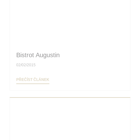
Bistrot Augustin
02/02/2015
((OTEVŘE SE V NOVÉM OKNĚ))
PŘEČÍST ČLÁNEK