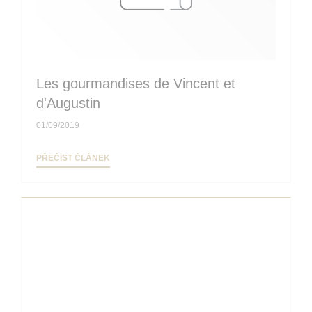
Les gourmandises de Vincent et
d'Augustin
01/09/2019
((OTEVŘE SE V NOVÉM OKNĚ))
PŘEČÍST ČLÁNEK