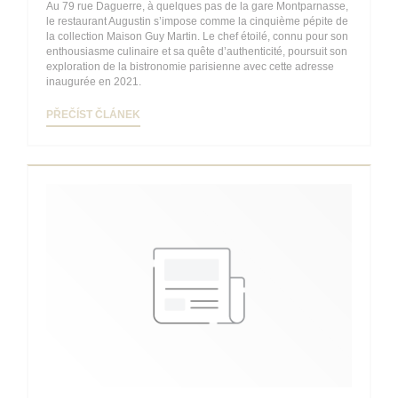
Au 79 rue Daguerre, à quelques pas de la gare Montparnasse,
le restaurant Augustin s’impose comme la cinquième pépite de
la collection Maison Guy Martin. Le chef étoilé, connu pour son
enthousiasme culinaire et sa quête d’authenticité, poursuit son
exploration de la bistronomie parisienne avec cette adresse
inaugurée en 2021.
((OTEVŘE SE V NOVÉM OKNĚ))
PŘEČÍST ČLÁNEK