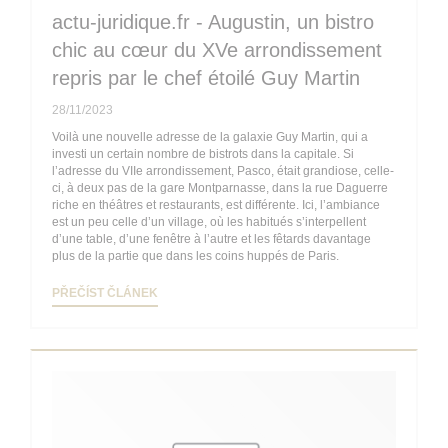
actu-juridique.fr - Augustin, un bistro
chic au cœur du XVe arrondissement
repris par le chef étoilé Guy Martin
28/11/2023
Voilà une nouvelle adresse de la galaxie Guy Martin, qui a
investi un certain nombre de bistrots dans la capitale. Si
l’adresse du VIIe arrondissement, Pasco, était grandiose, celle-
ci, à deux pas de la gare Montparnasse, dans la rue Daguerre
riche en théâtres et restaurants, est différente. Ici, l’ambiance
est un peu celle d’un village, où les habitués s’interpellent
d’une table, d’une fenêtre à l’autre et les fêtards davantage
plus de la partie que dans les coins huppés de Paris.
((OTEVŘE SE V NOVÉM OKNĚ))
PŘEČÍST ČLÁNEK