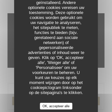
geïnstalleerd. Andere
optionele cookies vereisen uw
Virtuele tour
toestemming. Deze optionele
cookies worden gebruikt om
uw navigatie te analyseren,
het sitepubliek te meten,
functies te bieden (bijv.
gerelateerd aan sociale
netwerken) of
gepersonaliseerde
advertenties of inhoud weer te
geven. Klik op 'OK, accepteer
alle', 'Weiger alle' of
'Personaliseer' om uw
voorkeuren te beheren. U
kunt uw keuzes op elk
moment wijzigen door op het
cookiepictogram linksonder
Reservering
op de sitepagina's te klikken.
RESERVEER EEN TAFEL
OK, accepteer alle