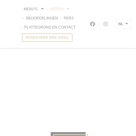
Cookies beheer paneel
MENU'S
FOTO'S
BEOORDELINGEN
PERS
NL
Facebook ((opent in
Instagram ((op
PLATTEGROND EN CONTACT
RESERVEER EEN TAFEL