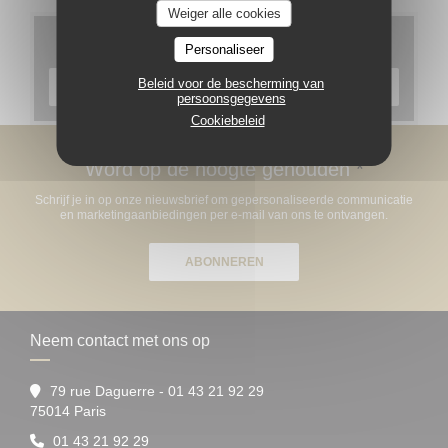
Weiger alle cookies
Menu's
Personaliseer
Beleid voor de bescherming van
ONTDEK ONS MENU
persoonsgegevens
Cookiebeleid
Word op de hoogte gehouden
*
Schrijf je in op onze nieuwsbrief om gepersonaliseerde communicatie
en marketingaanbiedingen per e-mail van ons te ontvangen.
ABONNEREN
Neem contact met ons op
79 rue Daguerre - 01 43 21 92 29
((opent in een nieuw venster))
75014 Paris
01 43 21 92 29