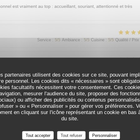
sonnel est vraiment au top : accueillant, souriant, attentionné et très
Service
:
5
/5
Ambiance
:
5
/5
Cuisine
:
5
/5
Qualité / Prix
Service
:
5
/5
Ambiance
:
5
/5
Cuisine
:
5
/5
Qualité / Prix
s partenaires utilisent des cookies sur ce site, pouvant impl
e personnel. Les cookies dits « nécessaires » sont obligatoir
okies facultatifs nécessitent votre consentement. Ces cookies
avigation, mesurer l'audience du site, proposer des fonctionna
Service
:
5
/5
Ambiance
:
5
/5
Cuisine
:
5
/5
Qualité / Prix
ciaux) ou afficher des publicités ou contenus personnalisés
refuser » ou « Personnaliser » pour gérer vos préférences. 
oment en cliquant sur l'icône représentant un cookie en bas
가 친절함
du site.
Tout accepter
Tout refuser
Personnaliser