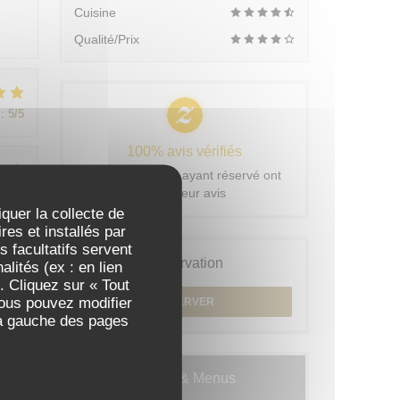
Cuisine
Qualité/Prix
:
5
/5
100% avis vérifiés
Seuls les clients ayant réservé ont
:
5
/5
laissé leur avis
iquer la collecte de
es et installés par
 facultatifs servent
Réservation
lités (ex : en lien
:
5
/5
. Cliquez sur « Tout
Vous pouvez modifier
RÉSERVER
 à gauche des pages
Cartes & Menus