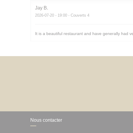
Jay
B
2026-07-20
- 19:00 - Couverts 4
It is a beautiful restaurant and have generally had v
Nous contacter