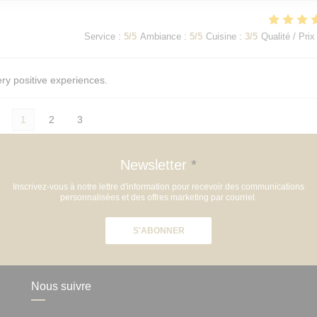
Service
:
5
/5
Ambiance
:
5
/5
Cuisine
:
3
/5
Qualité / Prix
ery positive experiences.
1
2
3
Newsletter
*
Inscrivez-vous à notre lettre d'information pour recevoir des communications
personnalisées et des offres marketing par courriel.
S'ABONNER
Nous suivre