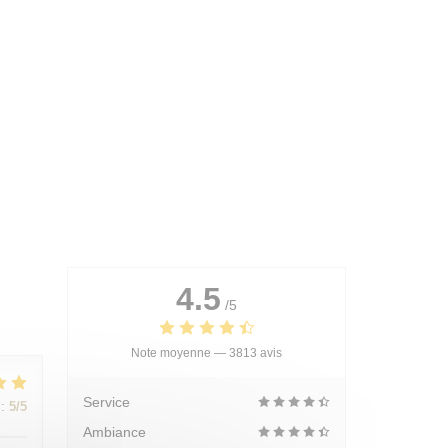
4.5
/5
Note moyenne —
3813 avis
Service
:
5
/5
Ambiance