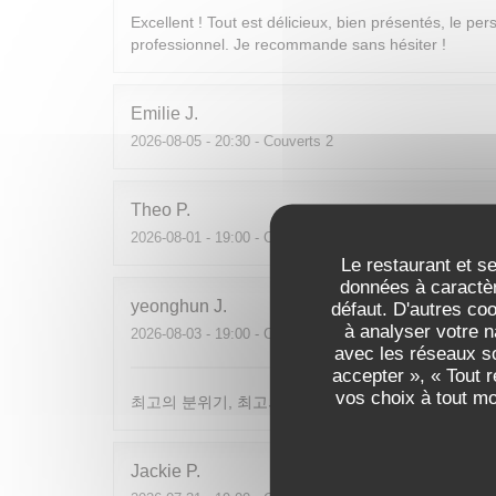
Excellent ! Tout est délicieux, bien présentés, le per
professionnel. Je recommande sans hésiter !
Emilie
J
2026-08-05
- 20:30 - Couverts 2
Theo
P
2026-08-01
- 19:00 - Couverts 2
Le restaurant et se
données à caractèr
yeonghun
J
défaut. D'autres co
à analyser votre n
2026-08-03
- 19:00 - Couverts 4
avec les réseaux so
accepter », « Tout 
vos choix à tout m
최고의 분위기, 최고의 맛, 프랑스어가 서툴지만 서버
Jackie
P