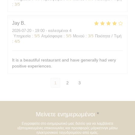
:
3
/5
Jay
B
2026-07-20
- 19:00 - καλεσμένοι 4
Υπηρεσία
:
5
/5
Ατμόσφαιρα
:
5
/5
Μενού
:
3
/5
Ποιότητα / Τιμή
:
4
/5
It is a beautiful restaurant and have generally had very
positive experiences.
1
2
3
Μείνετε ενημερωμένοι
*
Εγγραφείτε στο ενημερωτικό μας δελτίο για να λαμβάνετε
εξατομικευμένες επικοινωνίες και προσφορές μάρκετινγκ μέσω
ηλεκτρονικού ταχυδρομείου από εμάς.