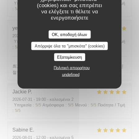
Υπηρεσία
:
5
/5
Ατμόσφαιρα
:
5
/5
Μενού
:
5
/5
Ποιότητα / Τιμή
(cookies) και σας επιτρέπει
:
5
/5
να ελέγξετε τι θέλετε να
ενεργοποιήσετε
yeonghun
J
OK, αποδοχή όλων
2026-08-03
- 19:00 - καλεσμένοι 4
Υπηρεσία
:
5
/5
Ατμόσφαιρα
:
5
/5
Μενού
:
5
/5
Ποιότητα / Τιμή
Απόρριψε όλα τα "μπισκότα" (cookies)
:
5
/5
Εξατομίκευση
최고의 분위기, 최고의 맛, 프랑스어가 서툴지만 서버가 친
Πολιτική απορρήτου
절함
undefined
Jackie
P
2026-07-31
- 19:00 - καλεσμένοι 2
Υπηρεσία
:
5
/5
Ατμόσφαιρα
:
5
/5
Μενού
:
5
/5
Ποιότητα / Τιμή
:
5
/5
Sabine
E
2026-08-01
- 12:00 - καλεσμένοι 5