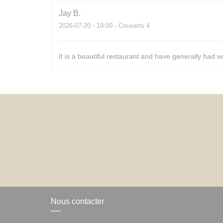
Jay
B
2026-07-20
- 19:00 - Couverts 4
It is a beautiful restaurant and have generally had v
Nous contacter