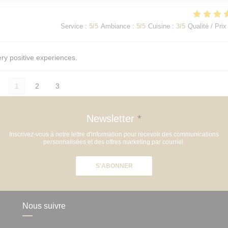
Service
:
5
/5
Ambiance
:
5
/5
Cuisine
:
3
/5
Qualité / Prix
ery positive experiences.
1
2
3
Newsletter
*
Inscrivez-vous à notre lettre d'information pour recevoir des communications
personnalisées et des offres marketing par courriel.
S'ABONNER
Nous suivre