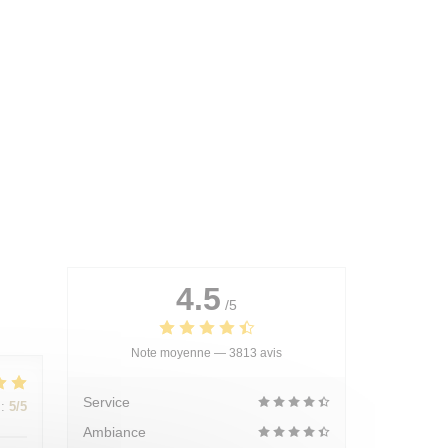
4.5
/5
Note moyenne —
3813 avis
Service
:
5
/5
Ambiance