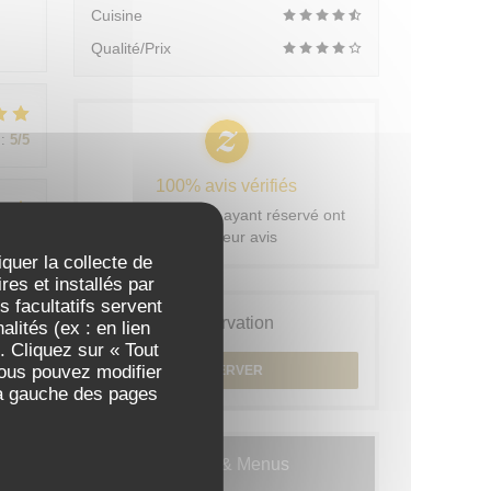
Cuisine
Qualité/Prix
:
5
/5
100% avis vérifiés
Seuls les clients ayant réservé ont
:
5
/5
laissé leur avis
iquer la collecte de
es et installés par
 facultatifs servent
Réservation
lités (ex : en lien
:
5
/5
. Cliquez sur « Tout
Vous pouvez modifier
RÉSERVER
 à gauche des pages
Cartes & Menus