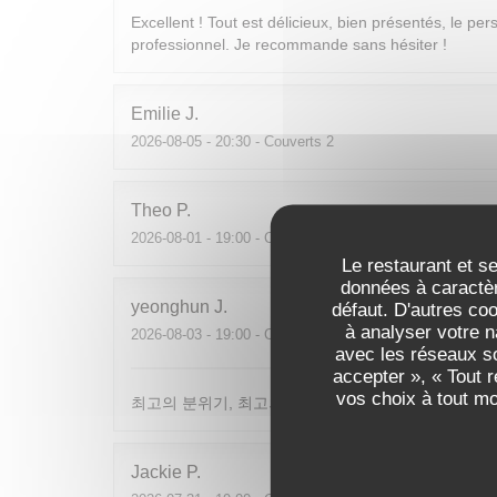
Excellent ! Tout est délicieux, bien présentés, le per
professionnel. Je recommande sans hésiter !
Emilie
J
2026-08-05
- 20:30 - Couverts 2
Theo
P
2026-08-01
- 19:00 - Couverts 2
Le restaurant et se
données à caractèr
yeonghun
J
défaut. D'autres co
à analyser votre n
2026-08-03
- 19:00 - Couverts 4
avec les réseaux so
accepter », « Tout 
vos choix à tout m
최고의 분위기, 최고의 맛, 프랑스어가 서툴지만 서버
Jackie
P