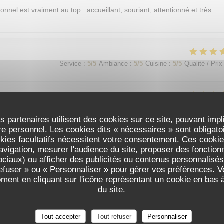
sonnel est vraiment au top : accueillant, souriant, attentionné et très
Service
:
5
/5
Ambiance
:
5
/5
Cuisine
:
5
/5
Qualité / Prix
Service
:
5
/5
Ambiance
:
5
/5
Cuisine
:
5
/5
Qualité / Prix
s partenaires utilisent des cookies sur ce site, pouvant impl
e personnel. Les cookies dits « nécessaires » sont obligatoir
okies facultatifs nécessitent votre consentement. Ces cookies
avigation, mesurer l'audience du site, proposer des fonctionna
Service
:
5
/5
Ambiance
:
5
/5
Cuisine
:
5
/5
Qualité / Prix
ciaux) ou afficher des publicités ou contenus personnalisés
refuser » ou « Personnaliser » pour gérer vos préférences. 
oment en cliquant sur l'icône représentant un cookie en bas
가 친절함
du site.
Tout accepter
Tout refuser
Personnaliser