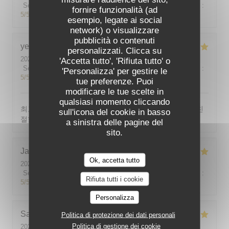
Servizio
:
5
/5
Atmosfera
:
5
/5
Cucina
:
5
/5
Qualità / Prezzo
:
fornire funzionalità (ad
5
/5
esempio, legate ai social
network) o visualizzare
pubblicità o contenuti
yeonghun
J
personalizzati. Clicca su
2026-08-03
- 19:00 - Ospiti 4
'Accetta tutto', 'Rifiuta tutto' o
Servizio
:
5
/5
Atmosfera
:
5
/5
Cucina
:
5
/5
Qualità / Prezzo
:
'Personalizza' per gestire le
5
/5
tue preferenze. Puoi
modificare le tue scelte in
qualsiasi momento cliccando
최고의 분위기, 최고의 맛, 프랑스어가 서툴지만 서버가 친
sull'icona del cookie in basso
절함
a sinistra delle pagine del
sito.
Jackie
P
Ok, accetta tutto
2026-07-31
- 19:00 - Ospiti 2
Servizio
:
5
/5
Atmosfera
:
5
/5
Cucina
:
5
/5
Qualità / Prezzo
:
Rifiuta tutti i cookie
5
/5
Personalizza
Sabine
E
Politica di protezione dei dati personali
Politica di gestione dei cookie
2026-08-01
- 12:00 - Ospiti 5