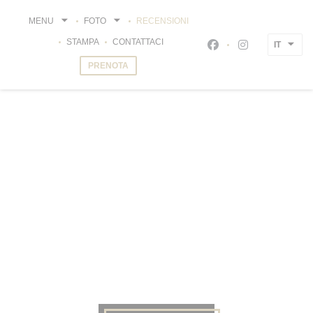
Personalizzazione delle tue scelte sui cookie
MENU
FOTO
RECENSIONI
STAMPA
CONTATTACI
IT
Facebook ((apre una
Instagram ((ap
PRENOTA