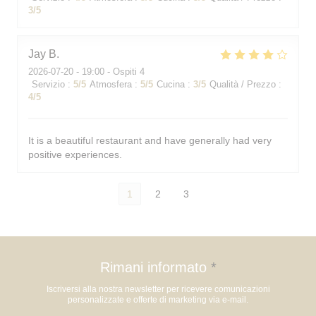
3
/5
Jay
B
2026-07-20
- 19:00 - Ospiti 4
Servizio
:
5
/5
Atmosfera
:
5
/5
Cucina
:
3
/5
Qualità / Prezzo
:
4
/5
It is a beautiful restaurant and have generally had very
positive experiences.
1
2
3
Rimani informato
*
Iscriversi alla nostra newsletter per ricevere comunicazioni
personalizzate e offerte di marketing via e-mail.