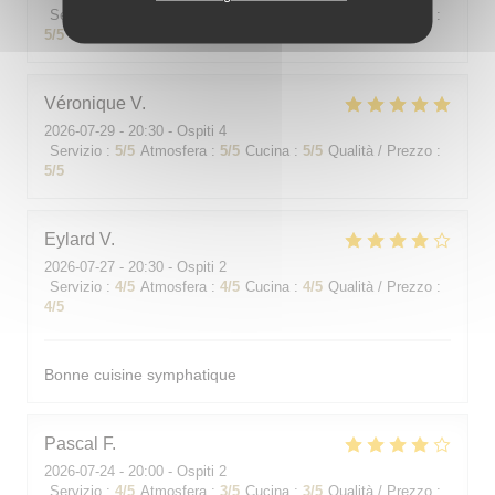
Servizio
:
5
/5
Atmosfera
:
5
/5
Cucina
:
5
/5
Qualità / Prezzo
:
5
/5
Véronique
V
2026-07-29
- 20:30 - Ospiti 4
Servizio
:
5
/5
Atmosfera
:
5
/5
Cucina
:
5
/5
Qualità / Prezzo
:
5
/5
Eylard
V
2026-07-27
- 20:30 - Ospiti 2
Servizio
:
4
/5
Atmosfera
:
4
/5
Cucina
:
4
/5
Qualità / Prezzo
:
4
/5
Bonne cuisine symphatique
Pascal
F
2026-07-24
- 20:00 - Ospiti 2
Servizio
:
4
/5
Atmosfera
:
3
/5
Cucina
:
3
/5
Qualità / Prezzo
: