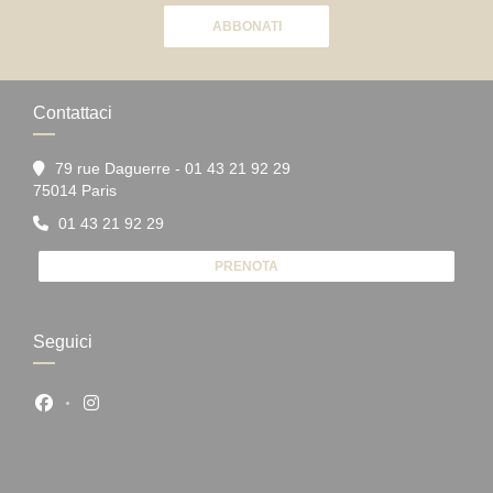
ABBONATI
Contattaci
79 rue Daguerre - 01 43 21 92 29
((apre una nuova finestra))
75014 Paris
01 43 21 92 29
PRENOTA
Seguici
Facebook ((apre una nuova finestra))
Instagram ((apre una nuova finestra))