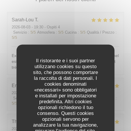
Sarah-Lou
T
2026-08-03
- 19:30 - Ospiti 4
Servizio
:
5
/5
Atmosfera
:
5
/5
Cucina
:
5
/5
Qualità / Prezzo
:
5
/5
Excellent ! Tout est délicieux, bien présentés, le personnel
Il ristorante e i suoi partner
est vraiment au top : accueillant, souriant, attentionné et
utilizzano cookies su questo
très professionnel. Je recommande sans hésiter !
sito, che possono comportare
la raccolta di dati personali. I
cookies denominati
Emilie
J
«necessari» sono obbligatori
2026-08-05
- 20:30 - Ospiti 2
e installati per impostazione
Servizio
:
5
/5
Atmosfera
:
5
/5
Cucina
:
5
/5
Qualità / Prezzo
:
predefinita. Altri cookies
5
/5
opzionali richiedono il tuo
consenso. Questi cookies
opzionali servono per
Theo
P
analizzare la tua navigazione,
2026-08-01
- 19:00 - Ospiti 2
misurare l'audience del sito,