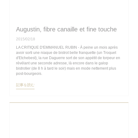
Augustin, fibre canaille et fine touche
2015/02/18
LA CRITIQUE D'EMMANUEL RUBIN - À peine un mois après
avoir sorti une niaque de bistrot belle franquette (un Troquet
d'Etchebest), la rue Daguerre sort de son appétit de torpeur en
révélant une seconde adresse, là encore dans le galop
bistrotier (de 8 h à tard le soir) mais en mode nettement plus
post-bourgeois.
((新しいウィンドウで開きます))
記事を読む