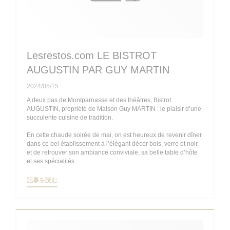
Lesrestos.com LE BISTROT
AUGUSTIN PAR GUY MARTIN
2024/05/15
A deux pas de Montparnasse et des théâtres, Bistrot
AUGUSTIN, propriété de Maison Guy MARTIN : le plaisir d’une
succulente cuisine de tradition.
En cette chaude soirée de mai, on est heureux de revenir dîner
dans ce bel établissement à l’élégant décor bois, verre et noir,
et de retrouver son ambiance conviviale, sa belle table d’hôte
et ses spécialités.
((新しいウィンドウで開きます))
記事を読む