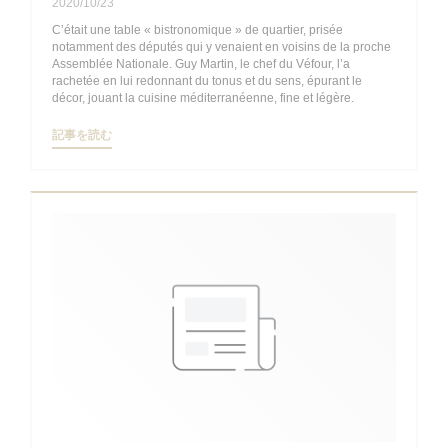
2020/10/23
C’était une table « bistronomique » de quartier, prisée
notamment des députés qui y venaient en voisins de la proche
Assemblée Nationale. Guy Martin, le chef du Véfour, l’a
rachetée en lui redonnant du tonus et du sens, épurant le
décor, jouant la cuisine méditerranéenne, fine et légère.
((新しいウィンドウで開きます))
記事を読む