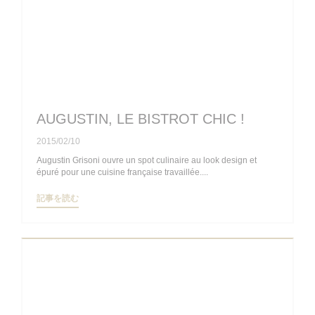
AUGUSTIN, LE BISTROT CHIC !
2015/02/10
Augustin Grisoni ouvre un spot culinaire au look design et
épuré pour une cuisine française travaillée....
((新しいウィンドウで開きます))
記事を読む