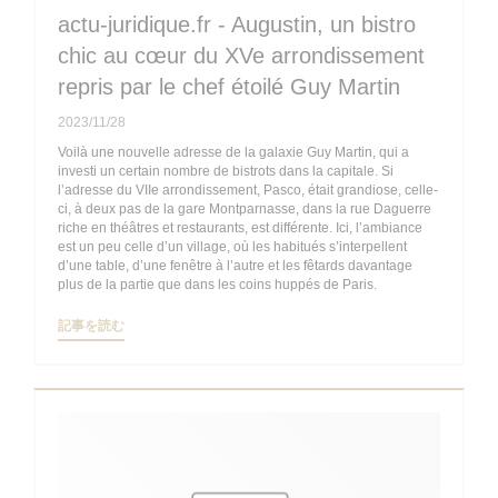
actu-juridique.fr - Augustin, un bistro
chic au cœur du XVe arrondissement
repris par le chef étoilé Guy Martin
2023/11/28
Voilà une nouvelle adresse de la galaxie Guy Martin, qui a
investi un certain nombre de bistrots dans la capitale. Si
l’adresse du VIIe arrondissement, Pasco, était grandiose, celle-
ci, à deux pas de la gare Montparnasse, dans la rue Daguerre
riche en théâtres et restaurants, est différente. Ici, l’ambiance
est un peu celle d’un village, où les habitués s’interpellent
d’une table, d’une fenêtre à l’autre et les fêtards davantage
plus de la partie que dans les coins huppés de Paris.
((新しいウィンドウで開きます))
記事を読む