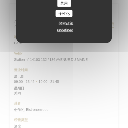
禁用
一般信息
个性化
79 rue Daguerre - 01 43 21 92 29
保密政策
路线
((在新窗口中打开))
75014 Paris
undefined
地铁
Gaîté
Velib'
Station n° 14103 132 / 136 AVENUE DU MAINE
营业时间
星
-
星
09:00 - 13:45
19:00 - 21:45
•
星期日
关闭
菜肴
创作的, Bistronomique
经营类型
酒馆