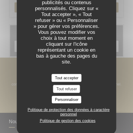
publicités ou contenus
RÉSERVER
personnalisés. Cliquez sur «
Tout accepter », « Tout
refuser » ou « Personnaliser
» pour gérer vos préférences.
Vous pouvez modifier vos
Cartes & Menus
choix à tout moment en
cliquant sur l'icône
DÉCOUVRIR NOTRE CARTE
représentant un cookie en
bas à gauche des pages du
site.
Newsletter
*
Tout accepter
Inscrivez-vous à notre lettre d'information pour recevoir des
communications personnalisées et des offres marketing par courriel.
Tout refuser
S'ABONNER
Personnaliser
Politique de protection des données à caractère
personnel
Politique de gestion des cookies
Nous contacter