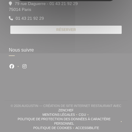
79 rue Daguerre - 01 43 21 92 29
((ouvre une nouvelle fenêtre))
75014 Paris
01 43 21 92 29
RÉSERVER
Nous suivre
Facebook ((ouvre une nouvelle fenêtre))
Instagram ((ouvre une nouvelle fenêtre))
© 2026 AUGUSTIN — CRÉATION DE SITE INTERNET RESTAURANT AVEC
((OUVRE UNE NOUVELLE FENÊTRE))
ZENCHEF
MENTIONS LÉGALES
CGU
((OUVRE UNE NOUVELLE FENÊTRE))
((OUVRE UNE NOUVELLE FENÊ
POLITIQUE DE PROTECTION DES DONNÉES À CARACTÈRE
((OUVRE UNE NOUVELLE FENÊTRE))
PERSONNEL
POLITIQUE DE COOKIES
ACCESSIBILITE
((OUVRE UNE NOUVELLE FENÊTRE))
((OUVRE UNE NOUVELLE FE