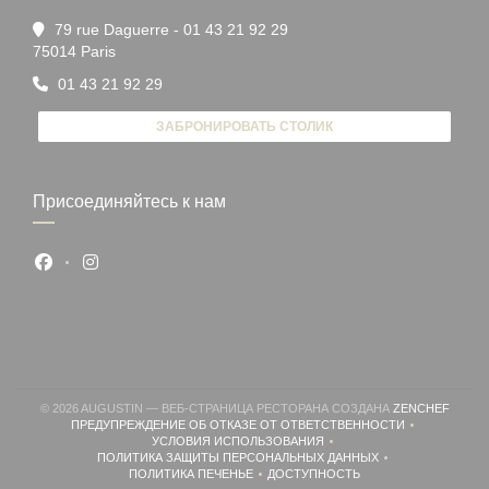
79 rue Daguerre - 01 43 21 92 29
((открывается в новом окне))
75014 Paris
01 43 21 92 29
ЗАБРОНИРОВАТЬ СТОЛИК
Присоединяйтесь к нам
Facebook ((открывается в новом окне))
Instagram ((открывается в новом окне))
((ОТК
© 2026 AUGUSTIN — ВЕБ-СТРАНИЦА РЕСТОРАНА СОЗДАНА
ZENCHEF
ПРЕДУПРЕЖДЕНИЕ ОБ ОТКАЗЕ ОТ ОТВЕТСТВЕННОСТИ
((ОТКРЫВАЕТСЯ В НОВОМ ОКНЕ))
УСЛОВИЯ ИСПОЛЬЗОВАНИЯ
((ОТКРЫВАЕТСЯ В НОВОМ ОКНЕ))
ПОЛИТИКА ЗАЩИТЫ ПЕРСОНАЛЬНЫХ ДАННЫХ
((ОТКРЫВАЕТСЯ В НОВОМ ОКНЕ))
ПОЛИТИКА ПЕЧЕНЬЕ
ДОСТУПНОСТЬ
((ОТКРЫВАЕТСЯ В НОВОМ ОКНЕ))
((ОТКРЫВАЕТСЯ В НОВОМ ОК