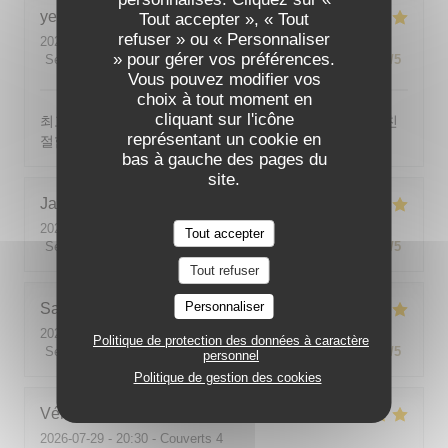
yeonghun
J
Tout accepter », « Tout
refuser » ou « Personnaliser
2026-08-03
- 19:00 - Couverts 4
» pour gérer vos préférences.
Service
:
5
/5
Ambiance
:
5
/5
Cuisine
:
5
/5
Qualité / Prix
:
5
/5
Vous pouvez modifier vos
choix à tout moment en
cliquant sur l'icône
최고의 분위기, 최고의 맛, 프랑스어가 서툴지만 서버가 친
représentant un cookie en
절함
bas à gauche des pages du
site.
Jackie
P
2026-07-31
- 19:00 - Couverts 2
Tout accepter
Service
:
5
/5
Ambiance
:
5
/5
Cuisine
:
5
/5
Qualité / Prix
:
5
/5
Tout refuser
Personnaliser
Sabine
E
2026-08-01
- 12:00 - Couverts 5
Politique de protection des données à caractère
Service
:
5
/5
Ambiance
:
5
/5
Cuisine
:
5
/5
Qualité / Prix
:
5
/5
personnel
Politique de gestion des cookies
Véronique
V
2026-07-29
- 20:30 - Couverts 4