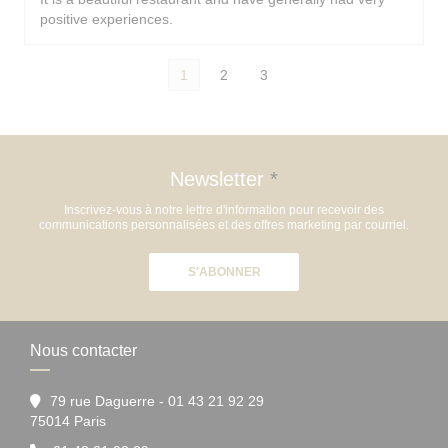
positive experiences.
1
2
3
Newsletter
*
Inscrivez-vous à notre lettre d'information pour recevoir des
communications personnalisées et des offres marketing par courriel.
S'ABONNER
Nous contacter
79 rue Daguerre - 01 43 21 92 29
((ouvre une nouvelle fenêtre))
75014 Paris