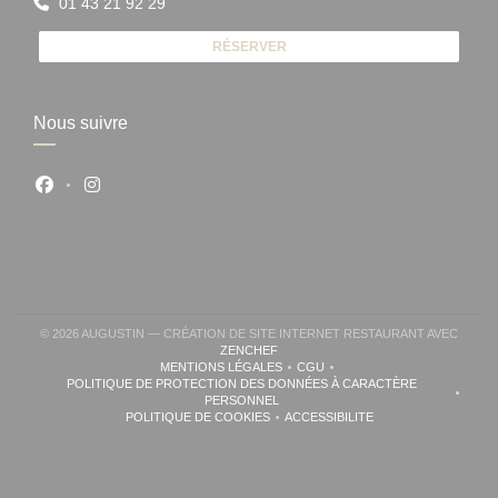
01 43 21 92 29
RÉSERVER
Nous suivre
Facebook ((ouvre une nouvelle fenêtre))
Instagram ((ouvre une nouvelle fenêtre))
© 2026 AUGUSTIN — CRÉATION DE SITE INTERNET RESTAURANT AVEC
((OUVRE UNE NOUVELLE FENÊTRE))
ZENCHEF
MENTIONS LÉGALES
CGU
((OUVRE UNE NOUVELLE FENÊTRE))
((OUVRE UNE NOUVELLE FENÊ
POLITIQUE DE PROTECTION DES DONNÉES À CARACTÈRE
((OUVRE UNE NOUVELLE FENÊTRE))
PERSONNEL
POLITIQUE DE COOKIES
ACCESSIBILITE
((OUVRE UNE NOUVELLE FENÊTRE))
((OUVRE UNE NOUVELLE FE