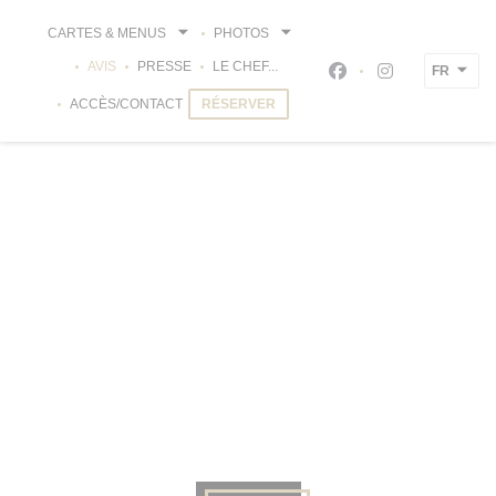
Personnalisation de vos choix en matière de cookies
CARTES & MENUS
PHOTOS
AVIS
PRESSE
LE CHEF...
FR
Facebook ((ouvre un
Instagram ((ou
ACCÈS/CONTACT
RÉSERVER