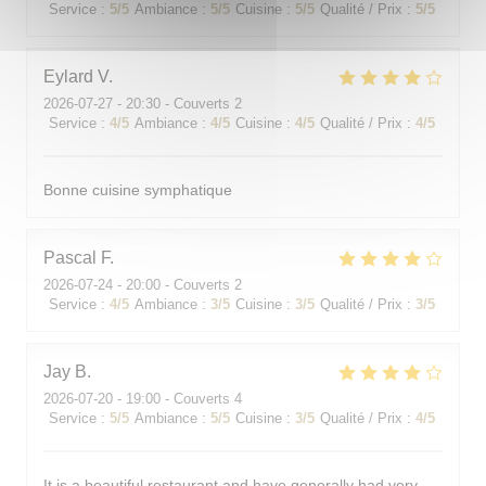
Service
:
5
/5
Ambiance
:
5
/5
Cuisine
:
5
/5
Qualité / Prix
:
5
/5
Eylard
V
2026-07-27
- 20:30 - Couverts 2
Service
:
4
/5
Ambiance
:
4
/5
Cuisine
:
4
/5
Qualité / Prix
:
4
/5
Bonne cuisine symphatique
Pascal
F
2026-07-24
- 20:00 - Couverts 2
Service
:
4
/5
Ambiance
:
3
/5
Cuisine
:
3
/5
Qualité / Prix
:
3
/5
Jay
B
2026-07-20
- 19:00 - Couverts 4
Service
:
5
/5
Ambiance
:
5
/5
Cuisine
:
3
/5
Qualité / Prix
:
4
/5
It is a beautiful restaurant and have generally had very