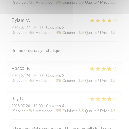
Service
:
5
/5
Ambiance
:
5
/5
Cuisine
:
5
/5
Qualité / Prix
:
5
/5
Eylard
V
2026-07-27
- 20:30 - Couverts 2
Service
:
4
/5
Ambiance
:
4
/5
Cuisine
:
4
/5
Qualité / Prix
:
4
/5
Bonne cuisine symphatique
Pascal
F
2026-07-24
- 20:00 - Couverts 2
Service
:
4
/5
Ambiance
:
3
/5
Cuisine
:
3
/5
Qualité / Prix
:
3
/5
Jay
B
2026-07-20
- 19:00 - Couverts 4
Service
:
5
/5
Ambiance
:
5
/5
Cuisine
:
3
/5
Qualité / Prix
:
4
/5
It is a beautiful restaurant and have generally had very