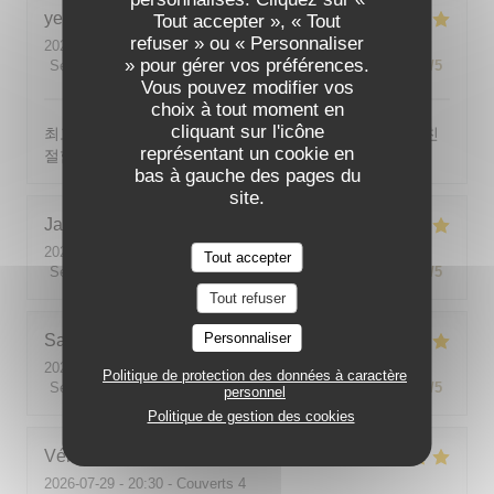
yeonghun
J
Tout accepter », « Tout
refuser » ou « Personnaliser
2026-08-03
- 19:00 - Couverts 4
» pour gérer vos préférences.
Service
:
5
/5
Ambiance
:
5
/5
Cuisine
:
5
/5
Qualité / Prix
:
5
/5
Vous pouvez modifier vos
choix à tout moment en
cliquant sur l'icône
최고의 분위기, 최고의 맛, 프랑스어가 서툴지만 서버가 친
représentant un cookie en
절함
bas à gauche des pages du
site.
Jackie
P
2026-07-31
- 19:00 - Couverts 2
Tout accepter
Service
:
5
/5
Ambiance
:
5
/5
Cuisine
:
5
/5
Qualité / Prix
:
5
/5
Tout refuser
Personnaliser
Sabine
E
2026-08-01
- 12:00 - Couverts 5
Politique de protection des données à caractère
Service
:
5
/5
Ambiance
:
5
/5
Cuisine
:
5
/5
Qualité / Prix
:
5
/5
personnel
Politique de gestion des cookies
Véronique
V
2026-07-29
- 20:30 - Couverts 4