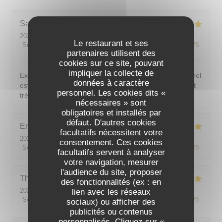
Sarah-Lou
T
2026-08-03
- 19:30 - Couverts 4
Le restaurant et ses
Service
:
5
/5
Ambiance
:
5
/5
Cuisine
:
5
/5
Qualité / Prix
:
5
/5
partenaires utilisent des
cookies sur ce site, pouvant
impliquer la collecte de
Excellent ! Tout est délicieux, bien présentés, le personnel
données à caractère
est vraiment au top : accueillant, souriant, attentionné et
personnel. Les cookies dits «
très professionnel. Je recommande sans hésiter !
nécessaires » sont
obligatoires et installés par
défaut. D'autres cookies
Emilie
J
facultatifs nécessitent votre
2026-08-05
- 20:30 - Couverts 2
consentement. Ces cookies
Service
:
5
/5
Ambiance
:
5
/5
Cuisine
:
5
/5
Qualité / Prix
:
5
/5
facultatifs servent à analyser
votre navigation, mesurer
l'audience du site, proposer
Theo
P
des fonctionnalités (ex : en
2026-08-01
- 19:00 - Couverts 2
lien avec les réseaux
Service
:
5
/5
Ambiance
:
5
/5
Cuisine
:
5
/5
Qualité / Prix
:
5
/5
sociaux) ou afficher des
publicités ou contenus
personnalisés. Cliquez sur «