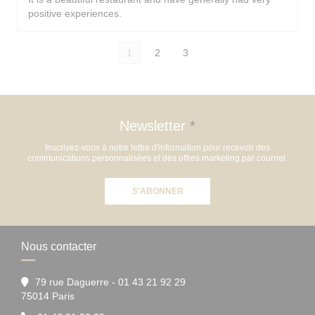
positive experiences.
1
2
3
Newsletter
*
Inscrivez-vous à notre lettre d'information pour recevoir des
communications personnalisées et des offres marketing par courriel.
S'ABONNER
Nous contacter
79 rue Daguerre - 01 43 21 92 29
((ouvre une nouvelle fenêtre))
75014 Paris