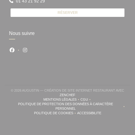
01 43 21 92 29
RÉSERVER
Nous suivre
Facebook ((ouvre une nouvelle fenêtre))
Instagram ((ouvre une nouvelle fenêtre))
© 2026 AUGUSTIN — CRÉATION DE SITE INTERNET RESTAURANT AVEC
((OUVRE UNE NOUVELLE FENÊTRE))
ZENCHEF
MENTIONS LÉGALES
CGU
((OUVRE UNE NOUVELLE FENÊTRE))
((OUVRE UNE NOUVELLE FENÊ
POLITIQUE DE PROTECTION DES DONNÉES À CARACTÈRE
((OUVRE UNE NOUVELLE FENÊTRE))
PERSONNEL
POLITIQUE DE COOKIES
ACCESSIBILITE
((OUVRE UNE NOUVELLE FENÊTRE))
((OUVRE UNE NOUVELLE FE