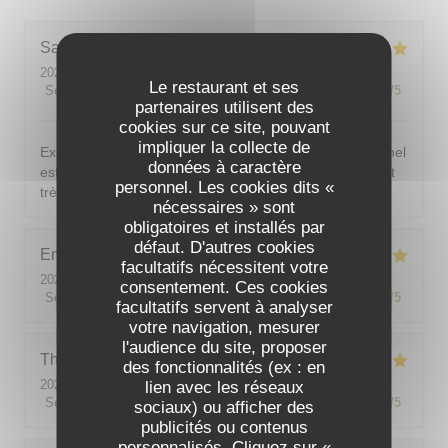
Sarah-Lou
T
2026-08-03
- 19:30 - Couverts 4
Le restaurant et ses
Service
:
5
/5
Ambiance
:
5
/5
Cuisine
:
5
/5
Qualité / Prix
:
5
/5
partenaires utilisent des
cookies sur ce site, pouvant
impliquer la collecte de
Excellent ! Tout est délicieux, bien présentés, le personnel
données à caractère
est vraiment au top : accueillant, souriant, attentionné et
personnel. Les cookies dits «
très professionnel. Je recommande sans hésiter !
nécessaires » sont
obligatoires et installés par
défaut. D'autres cookies
Emilie
J
facultatifs nécessitent votre
2026-08-05
- 20:30 - Couverts 2
consentement. Ces cookies
Service
:
5
/5
Ambiance
:
5
/5
Cuisine
:
5
/5
Qualité / Prix
:
5
/5
facultatifs servent à analyser
votre navigation, mesurer
l'audience du site, proposer
Theo
P
des fonctionnalités (ex : en
2026-08-01
- 19:00 - Couverts 2
lien avec les réseaux
Service
:
5
/5
Ambiance
:
5
/5
Cuisine
:
5
/5
Qualité / Prix
:
5
/5
sociaux) ou afficher des
publicités ou contenus
personnalisés. Cliquez sur «