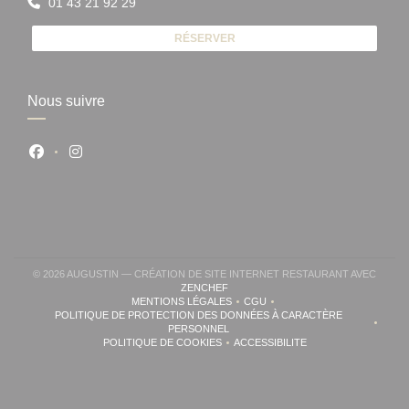
01 43 21 92 29
RÉSERVER
Nous suivre
Facebook ((ouvre une nouvelle fenêtre))
Instagram ((ouvre une nouvelle fenêtre))
© 2026 AUGUSTIN — CRÉATION DE SITE INTERNET RESTAURANT AVEC
((OUVRE UNE NOUVELLE FENÊTRE))
ZENCHEF
MENTIONS LÉGALES
CGU
((OUVRE UNE NOUVELLE FENÊTRE))
((OUVRE UNE NOUVELLE FENÊ
POLITIQUE DE PROTECTION DES DONNÉES À CARACTÈRE
((OUVRE UNE NOUVELLE FENÊTRE))
PERSONNEL
POLITIQUE DE COOKIES
ACCESSIBILITE
((OUVRE UNE NOUVELLE FENÊTRE))
((OUVRE UNE NOUVELLE FE