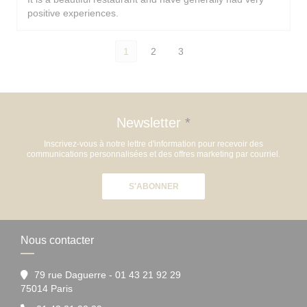
positive experiences.
1
2
3
Newsletter
*
Inscrivez-vous à notre lettre d'information pour recevoir des
communications personnalisées et des offres marketing par courriel.
S'ABONNER
Nous contacter
79 rue Daguerre - 01 43 21 92 29
((ouvre une nouvelle fenêtre))
75014 Paris