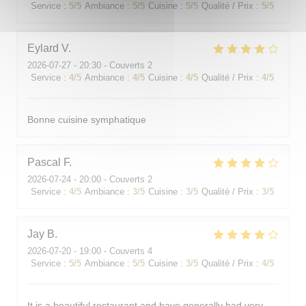
Service
:
5
/5
Ambiance
:
5
/5
Cuisine
:
5
/5
Qualité / Prix
:
5
/5
Eylard
V
2026-07-27
- 20:30 - Couverts 2
Service
:
4
/5
Ambiance
:
4
/5
Cuisine
:
4
/5
Qualité / Prix
:
4
/5
Bonne cuisine symphatique
Pascal
F
2026-07-24
- 20:00 - Couverts 2
Service
:
4
/5
Ambiance
:
3
/5
Cuisine
:
3
/5
Qualité / Prix
:
3
/5
Jay
B
2026-07-20
- 19:00 - Couverts 4
Service
:
5
/5
Ambiance
:
5
/5
Cuisine
:
3
/5
Qualité / Prix
:
4
/5
It is a beautiful restaurant and have generally had very