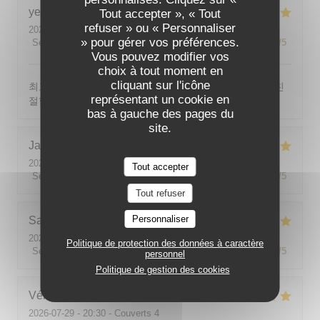
yeonghun
J
Tout accepter », « Tout
refuser » ou « Personnaliser
2026-08-03
- 19:00 - Couverts 4
» pour gérer vos préférences.
Service
:
5
/5
Ambiance
:
5
/5
Cuisine
:
5
/5
Qualité / Prix
:
5
/5
Vous pouvez modifier vos
choix à tout moment en
cliquant sur l'icône
최고의 분위기, 최고의 맛, 프랑스어가 서툴지만 서버가 친
représentant un cookie en
절함
bas à gauche des pages du
site.
Jackie
P
2026-07-31
- 19:00 - Couverts 2
Tout accepter
Service
:
5
/5
Ambiance
:
5
/5
Cuisine
:
5
/5
Qualité / Prix
:
5
/5
Tout refuser
Personnaliser
Sabine
E
2026-08-01
- 12:00 - Couverts 5
Politique de protection des données à caractère
Service
:
5
/5
Ambiance
:
5
/5
Cuisine
:
5
/5
Qualité / Prix
:
5
/5
personnel
Politique de gestion des cookies
Véronique
V
2026-07-29
- 20:30 - Couverts 4