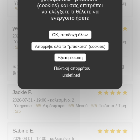
Υπηρεσία
:
5
/5
Ατμόσφαιρα
:
5
/5
Μενού
:
5
/5
Ποιότητα / Τιμή
(cookies) και σας επιτρέπει
:
5
/5
να ελέγξετε τι θέλετε να
ενεργοποιήσετε
yeonghun
J
OK, αποδοχή όλων
2026-08-03
- 19:00 - καλεσμένοι 4
Υπηρεσία
:
5
/5
Ατμόσφαιρα
:
5
/5
Μενού
:
5
/5
Ποιότητα / Τιμή
Απόρριψε όλα τα "μπισκότα" (cookies)
:
5
/5
Εξατομίκευση
최고의 분위기, 최고의 맛, 프랑스어가 서툴지만 서버가 친
Πολιτική απορρήτου
절함
undefined
Jackie
P
2026-07-31
- 19:00 - καλεσμένοι 2
Υπηρεσία
:
5
/5
Ατμόσφαιρα
:
5
/5
Μενού
:
5
/5
Ποιότητα / Τιμή
:
5
/5
Sabine
E
2026-08-01
- 12:00 - καλεσμένοι 5