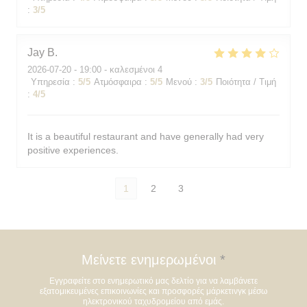
:
3
/5
Jay
B
2026-07-20
- 19:00 - καλεσμένοι 4
Υπηρεσία
:
5
/5
Ατμόσφαιρα
:
5
/5
Μενού
:
3
/5
Ποιότητα / Τιμή
:
4
/5
It is a beautiful restaurant and have generally had very
positive experiences.
1
2
3
Μείνετε ενημερωμένοι
*
Εγγραφείτε στο ενημερωτικό μας δελτίο για να λαμβάνετε
εξατομικευμένες επικοινωνίες και προσφορές μάρκετινγκ μέσω
ηλεκτρονικού ταχυδρομείου από εμάς.