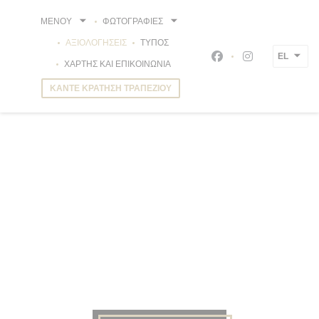
Πίνακας διαχείρισης "Μπισκότων" (Cookies)
ΜΕΝΟΎ
ΦΩΤΟΓΡΑΦΊΕΣ
ΑΞΙΟΛΟΓΉΣΕΙΣ
ΤΎΠΟΣ
EL
Facebook ((ανοίγει 
Instagram ((α
ΧΆΡΤΗΣ ΚΑΙ ΕΠΙΚΟΙΝΩΝΊΑ
ΚΆΝΤΕ ΚΡΆΤΗΣΗ ΤΡΑΠΕΖΙΟΎ