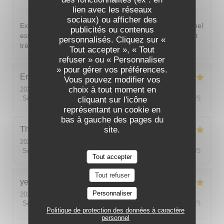
lien avec les réseaux
sociaux) ou afficher des
Excellent ! Tout est délicieux, bien présentés, le personnel
publicités ou contenus
est vraiment au top : accueillant, souriant, attentionné et
personnalisés. Cliquez sur «
très professionnel. Je recommande sans hésiter !
Tout accepter », « Tout
refuser » ou « Personnaliser
» pour gérer vos préférences.
Emilie
J
Vous pouvez modifier vos
choix à tout moment en
2026-08-05
- 20:30 - Couverts 2
Service
:
5
/5
Ambiance
:
5
/5
Cuisine
:
5
/5
Qualité / Prix
:
5
/5
cliquant sur l'icône
représentant un cookie en
bas à gauche des pages du
site.
Theo
P
2026-08-01
- 19:00 - Couverts 2
Service
:
5
/5
Ambiance
:
5
/5
Cuisine
:
5
/5
Qualité / Prix
:
5
/5
Tout accepter
Tout refuser
yeonghun
J
Personnaliser
2026-08-03
- 19:00 - Couverts 4
Service
:
5
/5
Ambiance
:
5
/5
Cuisine
:
5
/5
Qualité / Prix
:
5
/5
Politique de protection des données à caractère
personnel