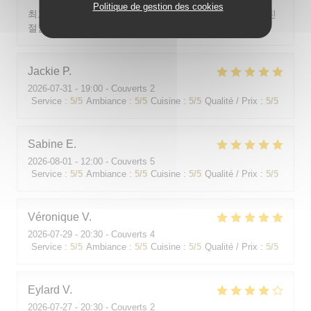
Politique de gestion des cookies
최고의 분위기, 최고의 맛, 프랑스어가 서툴지만 서버가 친
절함
Jackie
P
2026-07-31
- 19:00 - Couverts 2
Service
:
5
/5
Ambiance
:
5
/5
Cuisine
:
5
/5
Qualité / Prix
:
5
/5
Sabine
E
2026-08-01
- 12:00 - Couverts 5
Service
:
5
/5
Ambiance
:
5
/5
Cuisine
:
5
/5
Qualité / Prix
:
5
/5
Véronique
V
2026-07-29
- 20:30 - Couverts 4
Service
:
5
/5
Ambiance
:
5
/5
Cuisine
:
5
/5
Qualité / Prix
:
5
/5
Eylard
V
2026-07-27
- 20:30 - Couverts 2