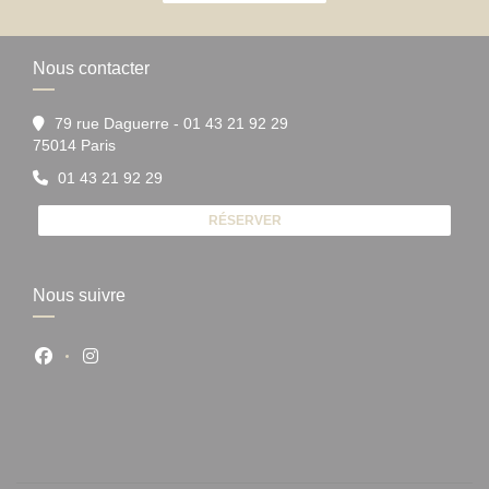
Nous contacter
79 rue Daguerre - 01 43 21 92 29
((ouvre une nouvelle fenêtre))
75014 Paris
01 43 21 92 29
RÉSERVER
Nous suivre
Facebook ((ouvre une nouvelle fenêtre))
Instagram ((ouvre une nouvelle fenêtre))