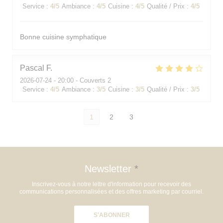
Service
:
4
/5
Ambiance
:
4
/5
Cuisine
:
4
/5
Qualité / Prix
:
4
/5
Bonne cuisine symphatique
Pascal
F
2026-07-24
- 20:00 - Couverts 2
Service
:
4
/5
Ambiance
:
3
/5
Cuisine
:
3
/5
Qualité / Prix
:
3
/5
1
2
3
Newsletter
*
Inscrivez-vous à notre lettre d'information pour recevoir des
communications personnalisées et des offres marketing par courriel.
S'ABONNER