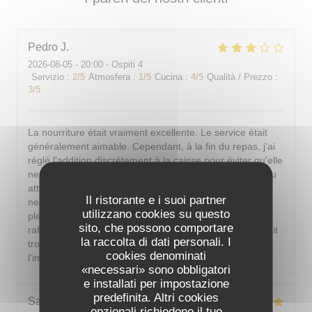
Pedro
J
2026-08-05
- 20:00 - Ospiti 4
Servizio
:
2
/5
Atmosfera
:
1
/5
Cucina
:
4
/5
Qualità / Prezzo
:
3
/5
La nourriture était vraiment excellente. Le service était
généralement aimable. Cependant, à la fin du repas, j'ai
réglé l'addition discrètement à la caisse pour éviter qu'elle
ne soit présentée à table. Or, en partant, un serveur peu
attentionné est venu encaisser et, après le malentendu,
Il ristorante e i suoi partner
ne s'est même pas excusé correctement. De plus, en
utilizzano cookies su questo
plein été parisien, il est indispensable de pouvoir se
sito, che possono comportare
rafraîchir ; si la climatisation n'est pas possible, il faudrait
la raccolta di dati personali. I
trouver une autre solution. J'aimerais dîner sans avoir
cookies denominati
l'impression d'être dans un sauna.
«necessari» sono obbligatori
e installati per impostazione
predefinita. Altri cookies
Sarah-Lou
T
opzionali richiedono il tuo