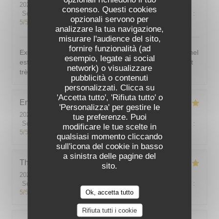
2026-08-03
- 19:30 - Ospiti 4
consenso. Questi cookies
Servizio
:
5
/5
Atmosfera
:
5
/5
Cucina
:
5
/5
Qualità / Prezzo
:
opzionali servono per
5
/5
analizzare la tua navigazione,
misurare l'audience del sito,
fornire funzionalità (ad
Excellent ! Tout est délicieux, bien présentés, le personnel
esempio, legate ai social
est vraiment au top : accueillant, souriant, attentionné et
network) o visualizzare
très professionnel. Je recommande sans hésiter !
pubblicità o contenuti
personalizzati. Clicca su
'Accetta tutto', 'Rifiuta tutto' o
Emilie
J
'Personalizza' per gestire le
2026-08-05
- 20:30 - Ospiti 2
tue preferenze. Puoi
Servizio
:
5
/5
Atmosfera
:
5
/5
Cucina
:
5
/5
Qualità / Prezzo
:
modificare le tue scelte in
5
/5
qualsiasi momento cliccando
sull'icona del cookie in basso
a sinistra delle pagine del
Theo
P
sito.
2026-08-01
- 19:00 - Ospiti 2
Servizio
:
5
/5
Atmosfera
:
5
/5
Cucina
:
5
/5
Qualità / Prezzo
:
Ok, accetta tutto
5
/5
Rifiuta tutti i cookie