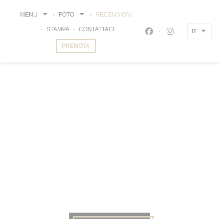
Personalizzazione delle tue scelte sui cookie
MENU
FOTO
RECENSIONI
STAMPA
CONTATTACI
IT
Facebook ((apre una
Instagram ((ap
PRENOTA