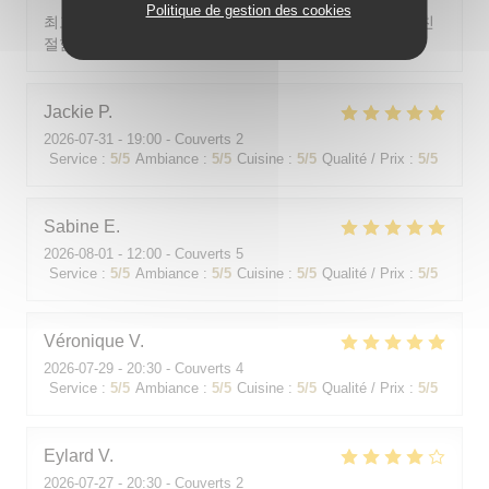
Politique de gestion des cookies
최고의 분위기, 최고의 맛, 프랑스어가 서툴지만 서버가 친
절함
Jackie
P
2026-07-31
- 19:00 - Couverts 2
Service
:
5
/5
Ambiance
:
5
/5
Cuisine
:
5
/5
Qualité / Prix
:
5
/5
Sabine
E
2026-08-01
- 12:00 - Couverts 5
Service
:
5
/5
Ambiance
:
5
/5
Cuisine
:
5
/5
Qualité / Prix
:
5
/5
Véronique
V
2026-07-29
- 20:30 - Couverts 4
Service
:
5
/5
Ambiance
:
5
/5
Cuisine
:
5
/5
Qualité / Prix
:
5
/5
Eylard
V
2026-07-27
- 20:30 - Couverts 2