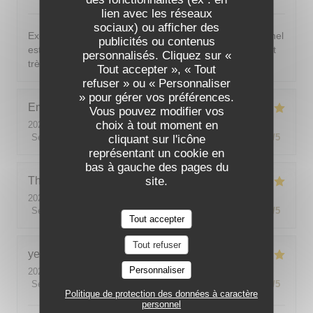
lien avec les réseaux
sociaux) ou afficher des
Excellent ! Tout est délicieux, bien présentés, le personnel
publicités ou contenus
est vraiment au top : accueillant, souriant, attentionné et
personnalisés. Cliquez sur «
très professionnel. Je recommande sans hésiter !
Tout accepter », « Tout
refuser » ou « Personnaliser
» pour gérer vos préférences.
Emilie
J
Vous pouvez modifier vos
choix à tout moment en
2026-08-05
- 20:30 - Couverts 2
Service
:
5
/5
Ambiance
:
5
/5
Cuisine
:
5
/5
Qualité / Prix
:
5
/5
cliquant sur l'icône
représentant un cookie en
bas à gauche des pages du
site.
Theo
P
2026-08-01
- 19:00 - Couverts 2
Service
:
5
/5
Ambiance
:
5
/5
Cuisine
:
5
/5
Qualité / Prix
:
5
/5
Tout accepter
Tout refuser
yeonghun
J
Personnaliser
2026-08-03
- 19:00 - Couverts 4
Service
:
5
/5
Ambiance
:
5
/5
Cuisine
:
5
/5
Qualité / Prix
:
5
/5
Politique de protection des données à caractère
personnel