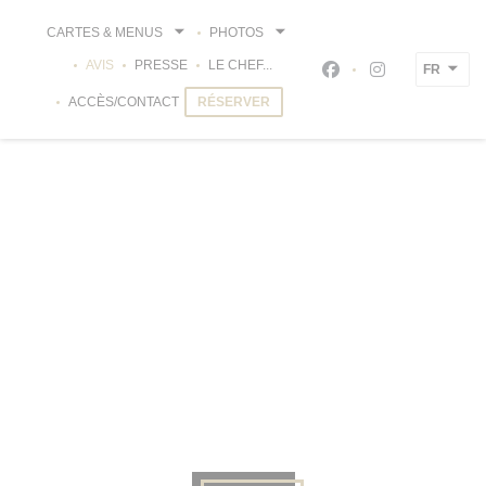
Personnalisation de vos choix en matière de cookies
CARTES & MENUS
PHOTOS
AVIS
PRESSE
LE CHEF...
FR
Facebook ((ouvre un
Instagram ((ou
ACCÈS/CONTACT
RÉSERVER