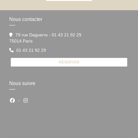
Nous contacter
79 rue Daguerre - 01 43 21 92 29
((ouvre une nouvelle fenêtre))
75014 Paris
01 43 21 92 29
RÉSERVER
Nous suivre
Facebook ((ouvre une nouvelle fenêtre))
Instagram ((ouvre une nouvelle fenêtre))