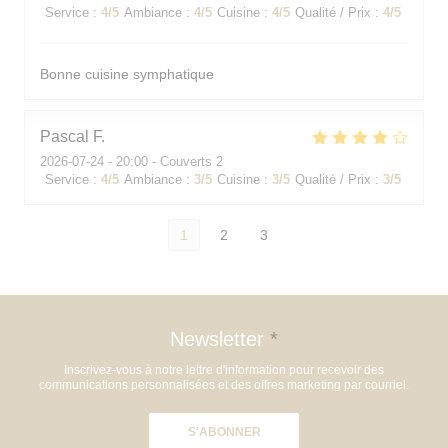
Service
:
4
/5
Ambiance
:
4
/5
Cuisine
:
4
/5
Qualité / Prix
:
4
/5
Bonne cuisine symphatique
Pascal
F
2026-07-24
- 20:00 - Couverts 2
Service
:
4
/5
Ambiance
:
3
/5
Cuisine
:
3
/5
Qualité / Prix
:
3
/5
1
2
3
Newsletter
*
Inscrivez-vous à notre lettre d'information pour recevoir des
communications personnalisées et des offres marketing par courriel.
S'ABONNER