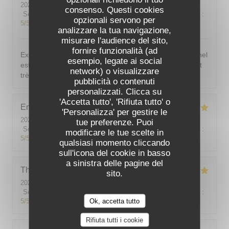
2026-08-03
- 19:30 - Ospiti 4
consenso. Questi cookies
Servizio
:
5
/5
Atmosfera
:
5
/5
Cucina
:
5
/5
Qualità / Prezzo
:
opzionali servono per
5
/5
analizzare la tua navigazione,
misurare l'audience del sito,
fornire funzionalità (ad
Excellent ! Tout est délicieux, bien présentés, le personnel
esempio, legate ai social
est vraiment au top : accueillant, souriant, attentionné et
network) o visualizzare
très professionnel. Je recommande sans hésiter !
pubblicità o contenuti
personalizzati. Clicca su
'Accetta tutto', 'Rifiuta tutto' o
Emilie
J
'Personalizza' per gestire le
2026-08-05
- 20:30 - Ospiti 2
tue preferenze. Puoi
Servizio
:
5
/5
Atmosfera
:
5
/5
Cucina
:
5
/5
Qualità / Prezzo
:
modificare le tue scelte in
5
/5
qualsiasi momento cliccando
sull'icona del cookie in basso
a sinistra delle pagine del
Theo
P
sito.
2026-08-01
- 19:00 - Ospiti 2
Servizio
:
5
/5
Atmosfera
:
5
/5
Cucina
:
5
/5
Qualità / Prezzo
:
Ok, accetta tutto
5
/5
Rifiuta tutti i cookie