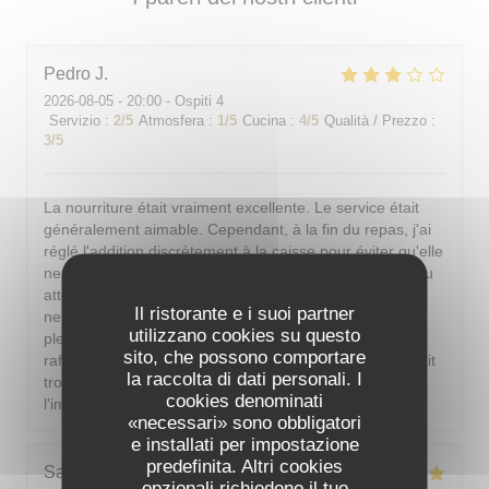
Pedro
J
2026-08-05
- 20:00 - Ospiti 4
Servizio
:
2
/5
Atmosfera
:
1
/5
Cucina
:
4
/5
Qualità / Prezzo
:
3
/5
La nourriture était vraiment excellente. Le service était
généralement aimable. Cependant, à la fin du repas, j'ai
réglé l'addition discrètement à la caisse pour éviter qu'elle
ne soit présentée à table. Or, en partant, un serveur peu
attentionné est venu encaisser et, après le malentendu,
Il ristorante e i suoi partner
ne s'est même pas excusé correctement. De plus, en
utilizzano cookies su questo
plein été parisien, il est indispensable de pouvoir se
sito, che possono comportare
rafraîchir ; si la climatisation n'est pas possible, il faudrait
la raccolta di dati personali. I
trouver une autre solution. J'aimerais dîner sans avoir
cookies denominati
l'impression d'être dans un sauna.
«necessari» sono obbligatori
e installati per impostazione
predefinita. Altri cookies
Sarah-Lou
T
opzionali richiedono il tuo