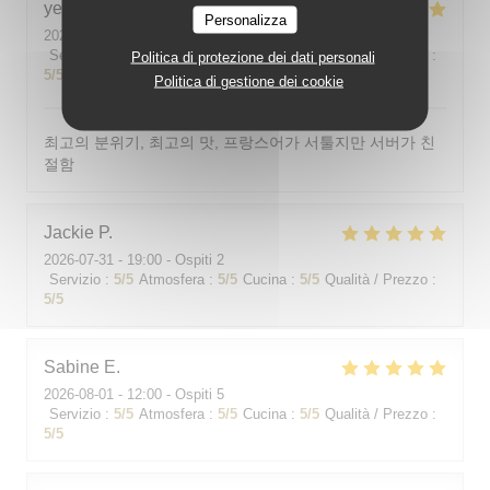
yeonghun
J
Personalizza
2026-08-03
- 19:00 - Ospiti 4
Servizio
:
5
/5
Atmosfera
:
5
/5
Cucina
:
5
/5
Qualità / Prezzo
:
Politica di protezione dei dati personali
5
/5
Politica di gestione dei cookie
최고의 분위기, 최고의 맛, 프랑스어가 서툴지만 서버가 친
절함
Jackie
P
2026-07-31
- 19:00 - Ospiti 2
Servizio
:
5
/5
Atmosfera
:
5
/5
Cucina
:
5
/5
Qualità / Prezzo
:
5
/5
Sabine
E
2026-08-01
- 12:00 - Ospiti 5
Servizio
:
5
/5
Atmosfera
:
5
/5
Cucina
:
5
/5
Qualità / Prezzo
:
5
/5