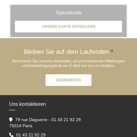
Speisekarte
UNSERE KARTE ENTDECKEN
Bleiben Sie auf dem Laufenden
*
Abonnieren Sie unseren Newsletter, um personalisierte Mitteilungen
und Marketingangebote per E-Mail von uns zu erhalten.
ABONNIEREN
Uns kontaktieren
79 rue Daguerre - 01 43 21 92 29
((öffnet ein neues Fenster))
75014 Paris
01 43 21 92 29