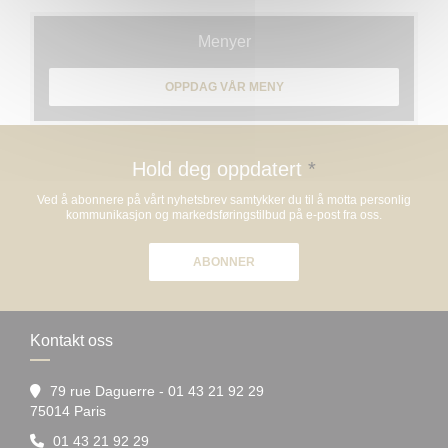
Menyer
OPPDAG VÅR MENY
Hold deg oppdatert
*
Ved å abonnere på vårt nyhetsbrev samtykker du til å motta personlig
kommunikasjon og markedsføringstilbud på e-post fra oss.
ABONNER
Kontakt oss
79 rue Daguerre - 01 43 21 92 29
((åpner i et nytt vindu))
75014 Paris
01 43 21 92 29