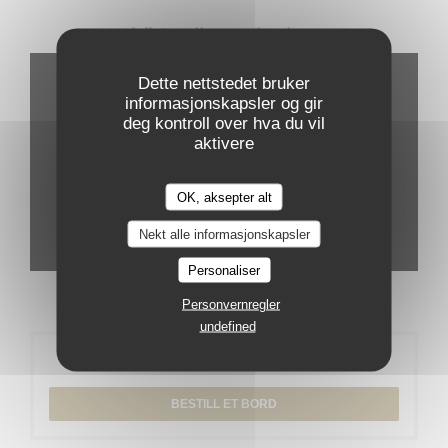
Virtuell omvisning
Dette nettstedet bruker
informasjonskapsler og gir
deg kontroll over hva du vil
aktivere
OK, aksepter alt
Nekt alle informasjonskapsler
Personaliser
Personvernregler
undefined
Bestilling
BESTILL ET BORD