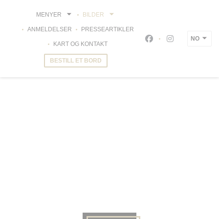
Panel for informasjonskapsler
MENYER
BILDER
ANMELDELSER
PRESSEARTIKLER
NO
Facebook ((åpner i et
Instagram ((åpn
KART OG KONTAKT
BESTILL ET BORD