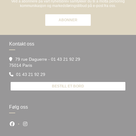
Ved å abonnere på vårt nyhetsbrev samtykker du til å motta personlig
kommunikasjon og markedsføringstilbud på e-post fra oss.
ABONNER
Kontakt oss
79 rue Daguerre - 01 43 21 92 29
((åpner i et nytt vindu))
75014 Paris
01 43 21 92 29
BESTILL ET BORD
Følg oss
Facebook ((åpner i et nytt vindu))
Instagram ((åpner i et nytt vindu))