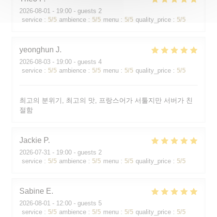
2026-08-01
- 19:00 - guests 2
service
:
5
/5
ambience
:
5
/5
menu
:
5
/5
quality_price
:
5
/5
yeonghun
J
2026-08-03
- 19:00 - guests 4
service
:
5
/5
ambience
:
5
/5
menu
:
5
/5
quality_price
:
5
/5
최고의 분위기, 최고의 맛, 프랑스어가 서툴지만 서버가 친
절함
Jackie
P
2026-07-31
- 19:00 - guests 2
service
:
5
/5
ambience
:
5
/5
menu
:
5
/5
quality_price
:
5
/5
Sabine
E
2026-08-01
- 12:00 - guests 5
service
:
5
/5
ambience
:
5
/5
menu
:
5
/5
quality_price
:
5
/5