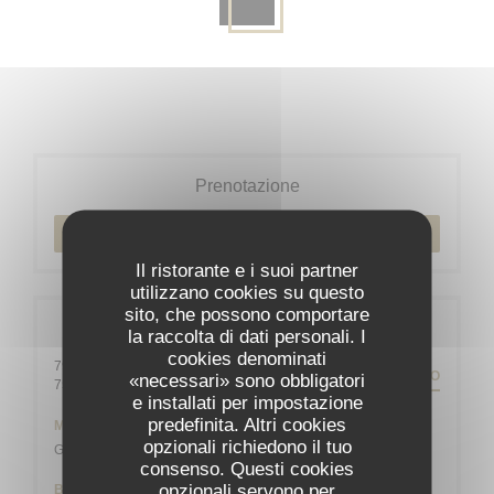
Prenotazione
PRENOTA
Il ristorante e i suoi partner
utilizzano cookies su questo
sito, che possono comportare
Informazioni pratiche
la raccolta di dati personali. I
cookies denominati
79 rue Daguerre - 01 43 21 92 29
PERCORSO
«necessari» sono obbligatori
((apre una nuova finestra))
75014 Paris
e installati per impostazione
predefinita. Altri cookies
Metro
opzionali richiedono il tuo
Gaîté
consenso. Questi cookies
opzionali servono per
Bike-sharing