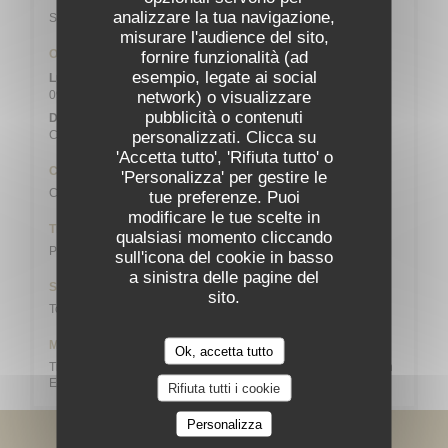
analizzare la tua navigazione,
Station n° 14103 132 / 136 AVENUE DU MAINE
misurare l'audience del sito,
Orari
fornire funzionalità (ad
esempio, legate ai social
Lun
-
Sab
network) o visualizzare
09:00 - 13:45
19:00 - 21:45
•
pubblicità o contenuti
Domenica
personalizzati. Clicca su
Chiuso
'Accetta tutto', 'Rifiuta tutto' o
Cucina
'Personalizza' per gestire le
Cucina Creativa, Bistronomique
tue preferenze. Puoi
modificare le tue scelte in
Tipologia
qualsiasi momento cliccando
Pub
sull'icona del cookie in basso
a sinistra delle pagine del
Servizi
sito.
Toilette e accesso per disabili, Pranzi di gruppo
Metodo di pagamento
Ok, accetta tutto
Titoli ristorante (solo pranzo), Contanti, Maestro, Visa, American
Express, Bancomat
Rifiuta tutti i cookie
Personalizza