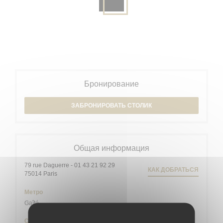
Бронирование
ЗАБРОНИРОВАТЬ СТОЛИК
Общая информация
79 rue Daguerre - 01 43 21 92 29
КАК ДОБРАТЬСЯ
((открывается в новом окне))
75014 Paris
Метро
Gaîté
Сеть проката велосипедов Velib'