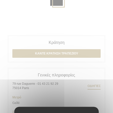
Κράτηση
ΚΆΝΤΕ ΚΡΆΤΗΣΗ ΤΡΑΠΕΖΙΟΎ
Γενικές πληροφορίες
79 rue Daguerre - 01 43 21 92 29
ΟΔΗΓΊΕΣ
((ανοίγει σε νέο παράθυρο))
75014 Paris
Μετρό
Gaîté
Σταθμός ποδηλάτων