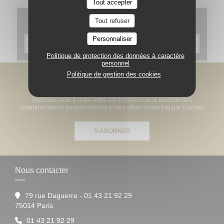
Tout accepter
Cartes & Menus
Tout refuser
Personnaliser
DÉCOUVRIR NOTRE CARTE
Politique de protection des données à caractère
personnel
Politique de gestion des cookies
Newsletter
*
Inscrivez-vous à notre lettre d'information pour recevoir des
communications personnalisées et des offres marketing par courriel.
S'ABONNER
Nous contacter
79 rue Daguerre - 01 43 21 92 29
((ouvre une nouvelle fenêtre))
75014 Paris
01 43 21 92 29