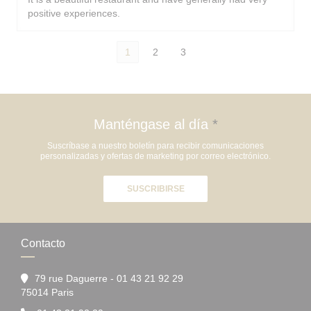
positive experiences.
1
2
3
Manténgase al día
*
Suscríbase a nuestro boletín para recibir comunicaciones
personalizadas y ofertas de marketing por correo electrónico.
SUSCRIBIRSE
Contacto
79 rue Daguerre - 01 43 21 92 29
((abre en una nueva ventana))
75014 Paris