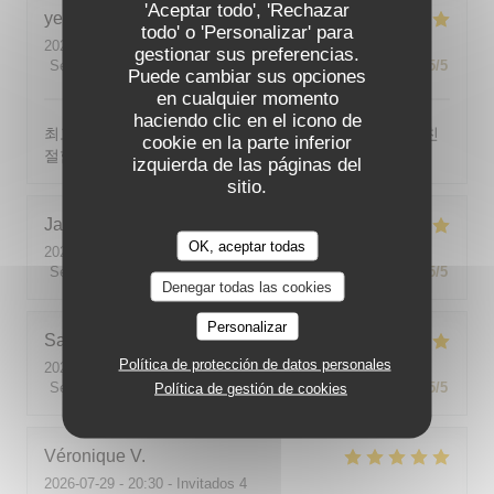
'Aceptar todo', 'Rechazar
yeonghun
J
todo' o 'Personalizar' para
2026-08-03
- 19:00 - Invitados 4
gestionar sus preferencias.
Servicio
:
5
/5
Ambiente
:
5
/5
Menú
:
5
/5
Calidad / Precio
:
5
/5
Puede cambiar sus opciones
en cualquier momento
haciendo clic en el icono de
최고의 분위기, 최고의 맛, 프랑스어가 서툴지만 서버가 친
cookie en la parte inferior
절함
izquierda de las páginas del
sitio.
Jackie
P
OK, aceptar todas
2026-07-31
- 19:00 - Invitados 2
Servicio
:
5
/5
Ambiente
:
5
/5
Menú
:
5
/5
Calidad / Precio
:
5
/5
Denegar todas las cookies
Personalizar
Sabine
E
Política de protección de datos personales
2026-08-01
- 12:00 - Invitados 5
Servicio
:
5
/5
Ambiente
:
5
/5
Menú
:
5
/5
Calidad / Precio
:
5
/5
Política de gestión de cookies
Véronique
V
2026-07-29
- 20:30 - Invitados 4