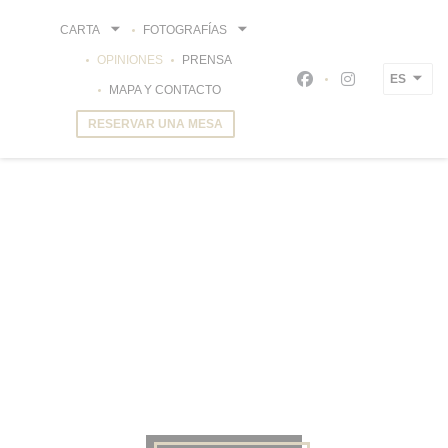
Personalización de sus opciones de cookies
CARTA
FOTOGRAFÍAS
OPINIONES
PRENSA
ES
Facebook ((abre en 
Instagram ((a
MAPA Y CONTACTO
RESERVAR UNA MESA