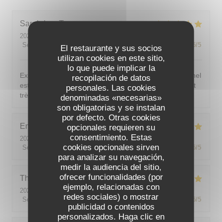
Sarah-Lou
T
2026-08-03
- 19:30 - Invitados 4
Servicio
:
5
/5
Ambiente
:
5
/5
Menú
:
5
/5
Calidad / Precio
:
5
/5
El restaurante y sus socios
utilizan cookies en este sitio,
lo que puede implicar la
Excellent ! Tout est délicieux, bien présentés, le personnel
recopilación de datos
est vraiment au top : accueillant, souriant, attentionné et
personales. Las cookies
très professionnel. Je recommande sans hésiter !
denominadas «necesarias»
son obligatorias y se instalan
por defecto. Otras cookies
Emilie
J
opcionales requieren su
consentimiento. Estas
2026-08-05
- 20:30 - Invitados 2
cookies opcionales sirven
Servicio
:
5
/5
Ambiente
:
5
/5
Menú
:
5
/5
Calidad / Precio
:
5
/5
para analizar su navegación,
medir la audiencia del sitio,
ofrecer funcionalidades (por
Theo
P
ejemplo, relacionadas con
2026-08-01
- 19:00 - Invitados 2
redes sociales) o mostrar
Servicio
:
5
/5
Ambiente
:
5
/5
Menú
:
5
/5
Calidad / Precio
:
5
/5
publicidad o contenidos
personalizados. Haga clic en