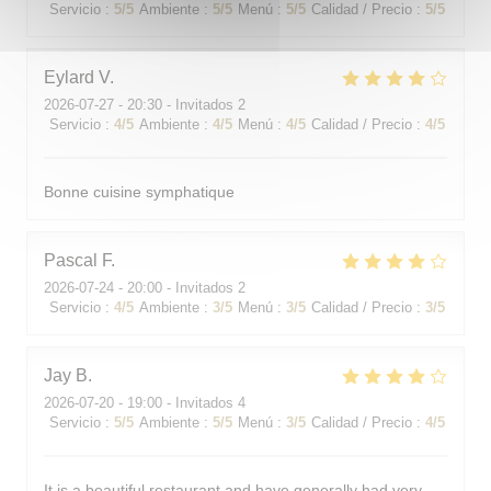
Servicio
:
5
/5
Ambiente
:
5
/5
Menú
:
5
/5
Calidad / Precio
:
5
/5
Eylard
V
2026-07-27
- 20:30 - Invitados 2
Servicio
:
4
/5
Ambiente
:
4
/5
Menú
:
4
/5
Calidad / Precio
:
4
/5
Bonne cuisine symphatique
Pascal
F
2026-07-24
- 20:00 - Invitados 2
Servicio
:
4
/5
Ambiente
:
3
/5
Menú
:
3
/5
Calidad / Precio
:
3
/5
Jay
B
2026-07-20
- 19:00 - Invitados 4
Servicio
:
5
/5
Ambiente
:
5
/5
Menú
:
3
/5
Calidad / Precio
:
4
/5
It is a beautiful restaurant and have generally had very