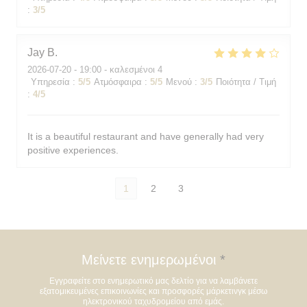
:
3
/5
Jay
B
2026-07-20
- 19:00 - καλεσμένοι 4
Υπηρεσία
:
5
/5
Ατμόσφαιρα
:
5
/5
Μενού
:
3
/5
Ποιότητα / Τιμή
:
4
/5
It is a beautiful restaurant and have generally had very
positive experiences.
1
2
3
Μείνετε ενημερωμένοι
*
Εγγραφείτε στο ενημερωτικό μας δελτίο για να λαμβάνετε
εξατομικευμένες επικοινωνίες και προσφορές μάρκετινγκ μέσω
ηλεκτρονικού ταχυδρομείου από εμάς.