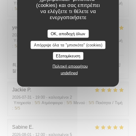
Υπηρεσία
:
5
/5
Ατμόσφαιρα
:
5
/5
Μενού
:
5
/5
Ποιότητα / Τιμή
(cookies) και σας επιτρέπει
:
5
/5
να ελέγξετε τι θέλετε να
ενεργοποιήσετε
yeonghun
J
OK, αποδοχή όλων
2026-08-03
- 19:00 - καλεσμένοι 4
Υπηρεσία
:
5
/5
Ατμόσφαιρα
:
5
/5
Μενού
:
5
/5
Ποιότητα / Τιμή
Απόρριψε όλα τα "μπισκότα" (cookies)
:
5
/5
Εξατομίκευση
최고의 분위기, 최고의 맛, 프랑스어가 서툴지만 서버가 친
Πολιτική απορρήτου
절함
undefined
Jackie
P
2026-07-31
- 19:00 - καλεσμένοι 2
Υπηρεσία
:
5
/5
Ατμόσφαιρα
:
5
/5
Μενού
:
5
/5
Ποιότητα / Τιμή
:
5
/5
Sabine
E
2026-08-01
- 12:00 - καλεσμένοι 5