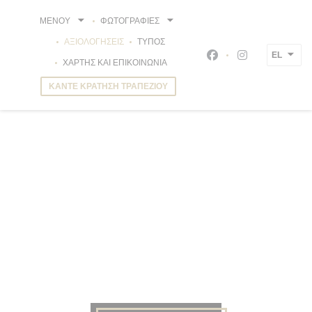
Πίνακας διαχείρισης "Μπισκότων" (Cookies)
ΜΕΝΟΎ
ΦΩΤΟΓΡΑΦΊΕΣ
ΑΞΙΟΛΟΓΉΣΕΙΣ
ΤΎΠΟΣ
EL
Facebook ((ανοίγει 
Instagram ((α
ΧΆΡΤΗΣ ΚΑΙ ΕΠΙΚΟΙΝΩΝΊΑ
ΚΆΝΤΕ ΚΡΆΤΗΣΗ ΤΡΑΠΕΖΙΟΎ