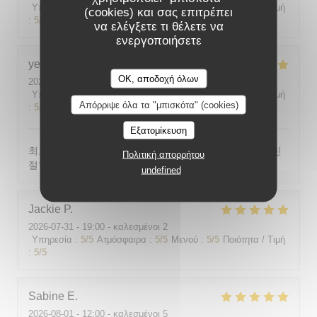
Υπηρεσία
:
5
/5
Ατμόσφαιρα
:
5
/5
Μενού
:
5
/5
Ποιότητα / Τιμή
(cookies) και σας επιτρέπει
:
5
/5
να ελέγξετε τι θέλετε να
ενεργοποιήσετε
yeonghun
J
OK, αποδοχή όλων
2026-08-03
- 19:00 - καλεσμένοι 4
Υπηρεσία
:
5
/5
Ατμόσφαιρα
:
5
/5
Μενού
:
5
/5
Ποιότητα / Τιμή
Απόρριψε όλα τα "μπισκότα" (cookies)
:
5
/5
Εξατομίκευση
최고의 분위기, 최고의 맛, 프랑스어가 서툴지만 서버가 친
Πολιτική απορρήτου
절함
undefined
Jackie
P
2026-07-31
- 19:00 - καλεσμένοι 2
Υπηρεσία
:
5
/5
Ατμόσφαιρα
:
5
/5
Μενού
:
5
/5
Ποιότητα / Τιμή
:
5
/5
Sabine
E
2026-08-01
- 12:00 - καλεσμένοι 5