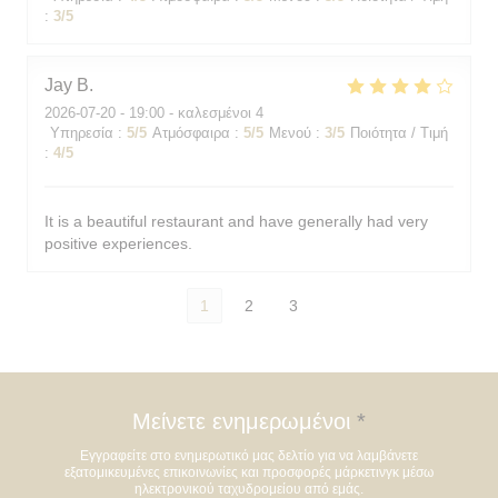
:
3
/5
Jay
B
2026-07-20
- 19:00 - καλεσμένοι 4
Υπηρεσία
:
5
/5
Ατμόσφαιρα
:
5
/5
Μενού
:
3
/5
Ποιότητα / Τιμή
:
4
/5
It is a beautiful restaurant and have generally had very
positive experiences.
1
2
3
Μείνετε ενημερωμένοι
*
Εγγραφείτε στο ενημερωτικό μας δελτίο για να λαμβάνετε
εξατομικευμένες επικοινωνίες και προσφορές μάρκετινγκ μέσω
ηλεκτρονικού ταχυδρομείου από εμάς.