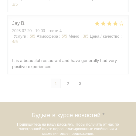
3
/5
Jay
B
2026-07-20
- 19:00 - гости 4
Услуги
:
5
/5
Атмосфера
:
5
/5
Меню
:
3
/5
Цена / качество
:
4
/5
It is a beautiful restaurant and have generally had very
positive experiences.
1
2
3
Будьте в курсе новостей
*
Подпишитесь на нашу рассылку, чтобы получать от нас по
электронной почте персонализированные сообщения и
маркетинговые предложения.