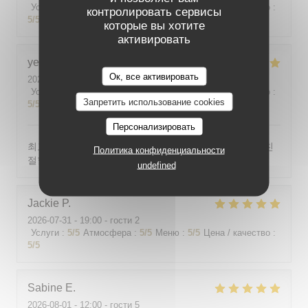
Услуги
:
5
/5
Атмосфера
:
5
/5
Меню
:
5
/5
Цена / качество
:
контролировать сервисы
5
/5
которые вы хотите
активировать
yeonghun
J
Ок, все активировать
2026-08-03
- 19:00 - гости 4
Услуги
:
5
/5
Атмосфера
:
5
/5
Меню
:
5
/5
Цена / качество
:
Запретить использование cookies
5
/5
Персонализировать
최고의 분위기, 최고의 맛, 프랑스어가 서툴지만 서버가 친
Политика конфиденциальности
절함
undefined
Jackie
P
2026-07-31
- 19:00 - гости 2
Услуги
:
5
/5
Атмосфера
:
5
/5
Меню
:
5
/5
Цена / качество
:
5
/5
Sabine
E
2026-08-01
- 12:00 - гости 5