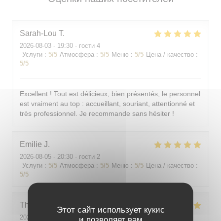
Sarah-Lou
T
2026-08-03
- 19:30 - гости 4
Услуги
:
5
/5
Атмосфера
:
5
/5
Меню
:
5
/5
Цена / качество
:
5
/5
Excellent ! Tout est délicieux, bien présentés, le personnel
est vraiment au top : accueillant, souriant, attentionné et
très professionnel. Je recommande sans hésiter !
Emilie
J
2026-08-05
- 20:30 - гости 2
Услуги
:
5
/5
Атмосфера
:
5
/5
Меню
:
5
/5
Цена / качество
:
5
/5
Theo
P
Этот сайт использует кукис
2026-08-01
- 19:00 - гости 2
и позволяет вам