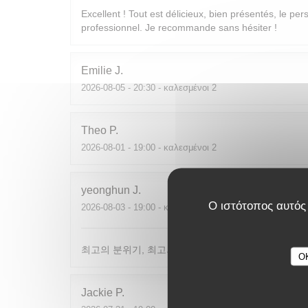
Excellent ! Tout est délicieux, bien présentés, le per
professionnel. Je recommande sans hésiter !
Emilie
J
2026-08-05
- 20:30 - καλεσμένοι 2
Theo
P
2026-08-01
- 19:00 - καλεσμένοι 2
yeonghun
J
Ο ιστότοπος αυτός 
2026-08-03
- 19:00 - καλεσμένοι 4
최고의 분위기, 최고의 맛, 프랑스어가 서툴지만 서버
O
Jackie
P