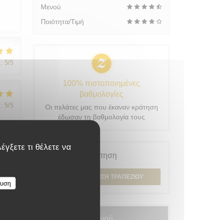
Μενού
Ποιότητα/Τιμή
:
5
/5
100% πιστοποιημένες
βαθμολογίες
:
5
/5
Οι πελάτες μας που έκαναν κράτηση
έδωσαν τη βαθμολογία τους
έγξετε τι θέλετε να
:
5
/5
Κράτηση
ΚΆΝΤΕ ΚΡΆΤΗΣΗ ΤΡΑΠΕΖΙΟΎ
ευση
Μενού