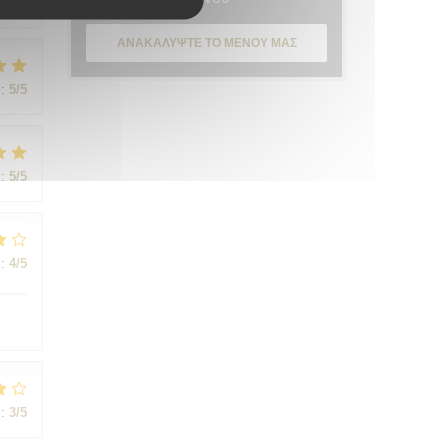
:
5
/5
ΑΝΑΚΑΛΎΨΤΕ ΤΟ ΜΕΝΟΎ ΜΑΣ
:
5
/5
:
5
/5
:
4
/5
:
3
/5