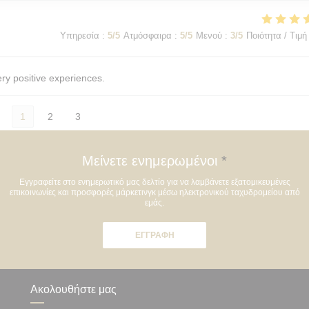
Υπηρεσία
:
5
/5
Ατμόσφαιρα
:
5
/5
Μενού
:
3
/5
Ποιότητα / Τιμή
ery positive experiences.
1
2
3
Μείνετε ενημερωμένοι
*
Εγγραφείτε στο ενημερωτικό μας δελτίο για να λαμβάνετε εξατομικευμένες
επικοινωνίες και προσφορές μάρκετινγκ μέσω ηλεκτρονικού ταχυδρομείου από
εμάς.
ΕΓΓΡΑΦΉ
Ακολουθήστε μας