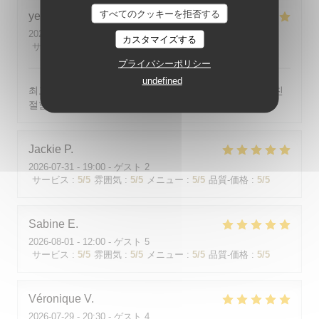
すべてのクッキーを拒否する
yeonghun
J
2026-08-03
- 19:00 - ゲスト 4
カスタマイズする
サービス
:
5
/5
雰囲気
:
5
/5
メニュー
:
5
/5
品質-価格
:
5
/5
プライバシーポリシー
undefined
최고의 분위기, 최고의 맛, 프랑스어가 서툴지만 서버가 친
절함
Jackie
P
2026-07-31
- 19:00 - ゲスト 2
サービス
:
5
/5
雰囲気
:
5
/5
メニュー
:
5
/5
品質-価格
:
5
/5
Sabine
E
2026-08-01
- 12:00 - ゲスト 5
サービス
:
5
/5
雰囲気
:
5
/5
メニュー
:
5
/5
品質-価格
:
5
/5
Véronique
V
2026-07-29
- 20:30 - ゲスト 4