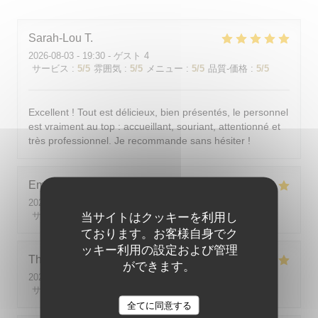
Sarah-Lou
T
2026-08-03
- 19:30 - ゲスト 4
サービス
:
5
/5
雰囲気
:
5
/5
メニュー
:
5
/5
品質-価格
:
5
/5
Excellent ! Tout est délicieux, bien présentés, le personnel
est vraiment au top : accueillant, souriant, attentionné et
très professionnel. Je recommande sans hésiter !
Emilie
J
2026-08-05
- 20:30 - ゲスト 2
サービス
:
5
当サイトはクッキーを利用し
/5
雰囲気
:
5
/5
メニュー
:
5
/5
品質-価格
:
5
/5
ております。お客様自身でク
ッキー利用の設定および管理
Theo
P
ができます。
2026-08-01
- 19:00 - ゲスト 2
サービス
:
5
/5
雰囲気
:
5
/5
メニュー
:
5
/5
品質-価格
:
5
/5
全てに同意する