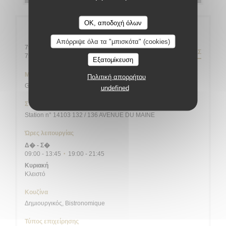
OK, αποδοχή όλων
Γενικές πληροφορίες
Απόρριψε όλα τα "μπισκότα" (cookies)
79 rue Daguerre - 01 43 21 92 29
ΟΔΗΓΊΕΣ
((ανοίγει σε νέο παράθυρο))
75014 Paris
Εξατομίκευση
Μετρό
Πολιτική απορρήτου
Gaîté
undefined
Σταθμός ποδηλάτων
Station n° 14103 132 / 136 AVENUE DU MAINE
Ώρες λειτουργίας
Δ�
-
Σ�
09:00 - 13:45
19:00 - 21:45
•
Κυριακή
Κλειστό
Κουζίνα
Δημιουργικός, Bistronomique
Τύπος επιχείρησης