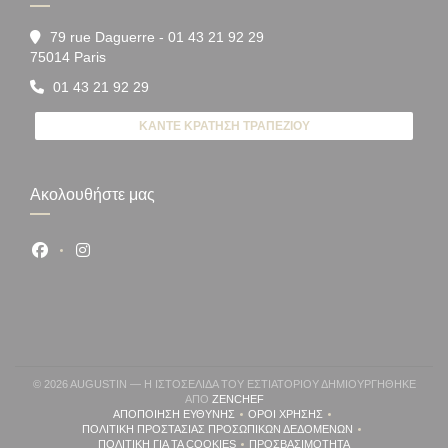
79 rue Daguerre - 01 43 21 92 29
((ανοίγει σε νέο παράθυρο))
75014 Paris
01 43 21 92 29
ΚΆΝΤΕ ΚΡΆΤΗΣΗ ΤΡΑΠΕΖΙΟΎ
Ακολουθήστε μας
Facebook ((ανοίγει σε νέο παράθυρο))
Instagram ((ανοίγει σε νέο παράθυρο))
© 2026 AUGUSTIN — Η ΙΣΤΟΣΕΛΊΔΑ ΤΟΥ ΕΣΤΙΑΤΟΡΊΟΥ ΔΗΜΙΟΥΡΓΉΘΗΚΕ
((ΑΝΟΊΓΕΙ ΣΕ ΝΈΟ ΠΑΡΆΘΥΡΟ))
ΑΠΌ
ZENCHEF
ΑΠΟΠΟΊΗΣΗ ΕΥΘΎΝΗΣ
ΌΡΟΙ ΧΡΉΣΗΣ
((ΑΝΟΊΓΕΙ ΣΕ ΝΈΟ ΠΑΡΆΘΥΡΟ))
((ΑΝΟΊΓΕΙ ΣΕ ΝΈΟ ΠΑΡΆΘΥΡΟ
ΠΟΛΙΤΙΚΉ ΠΡΟΣΤΑΣΊΑΣ ΠΡΟΣΩΠΙΚΏΝ ΔΕΔΟΜΈΝΩΝ
((ΑΝΟΊΓΕΙ ΣΕ ΝΈΟ ΠΑΡΆΘΥΡΟ))
ΠΟΛΙΤΙΚΉ ΓΙΑ ΤΑ COOKIES
ΠΡΟΣΒΑΣΙΜΌΤΗΤΑ