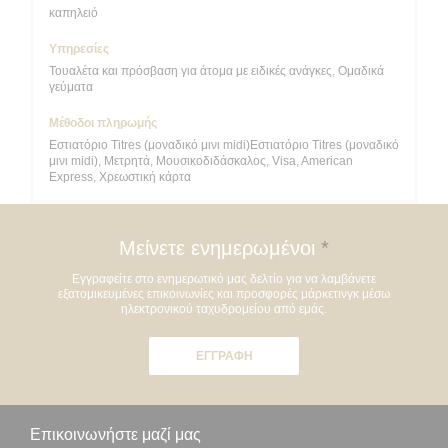
καπηλειό
Υπηρεσίες
Τουαλέτα και πρόσβαση για άτομα με ειδικές ανάγκες, Ομαδικά
γεύματα
Μέθοδοι πληρωμής
Εστιατόριο Titres (μοναδικό μινι midi)Εστιατόριο Titres (μοναδικό
μινι midi), Μετρητά, Μουσικοδιδάσκαλος, Visa, American
Express, Χρεωστική κάρτα
Μείνετε ενημερωμένοι
*
Εγγραφείτε στο ενημερωτικό μας δελτίο για να λαμβάνετε
εξατομικευμένες επικοινωνίες και προσφορές μάρκετινγκ μέσω
ηλεκτρονικού ταχυδρομείου από εμάς.
ΕΓΓΡΑΦΉ
Επικοινωνήστε μαζί μας