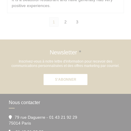
positive experiences.
1
2
3
Newsletter
*
Inscrivez-vous à notre lettre d'information pour recevoir des
communications personnalisées et des offres marketing par courriel.
S'ABONNER
Nous contacter
79 rue Daguerre - 01 43 21 92 29
((ouvre une nouvelle fenêtre))
75014 Paris