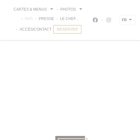
Personnalisation de vos choix en matière de cookies
CARTES & MENUS
PHOTOS
AVIS
PRESSE
LE CHEF...
FR
Facebook ((ouvre un
Instagram ((ou
ACCÈS/CONTACT
RÉSERVER