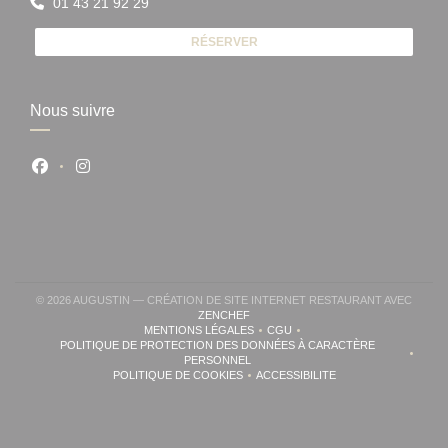
01 43 21 92 29
RÉSERVER
Nous suivre
Facebook ((ouvre une nouvelle fenêtre))
Instagram ((ouvre une nouvelle fenêtre))
© 2026 AUGUSTIN — CRÉATION DE SITE INTERNET RESTAURANT AVEC
((OUVRE UNE NOUVELLE FENÊTRE))
ZENCHEF
MENTIONS LÉGALES
CGU
((OUVRE UNE NOUVELLE FENÊTRE))
((OUVRE UNE NOUVELLE FENÊ
POLITIQUE DE PROTECTION DES DONNÉES À CARACTÈRE
((OUVRE UNE NOUVELLE FENÊTRE))
PERSONNEL
POLITIQUE DE COOKIES
ACCESSIBILITE
((OUVRE UNE NOUVELLE FENÊTRE))
((OUVRE UNE NOUVELLE FE