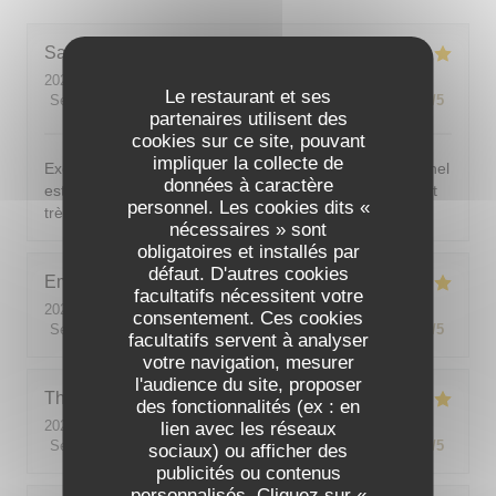
Sarah-Lou
T
2026-08-03
- 19:30 - Couverts 4
Le restaurant et ses
Service
:
5
/5
Ambiance
:
5
/5
Cuisine
:
5
/5
Qualité / Prix
:
5
/5
partenaires utilisent des
cookies sur ce site, pouvant
impliquer la collecte de
Excellent ! Tout est délicieux, bien présentés, le personnel
données à caractère
est vraiment au top : accueillant, souriant, attentionné et
personnel. Les cookies dits «
très professionnel. Je recommande sans hésiter !
nécessaires » sont
obligatoires et installés par
défaut. D'autres cookies
Emilie
J
facultatifs nécessitent votre
2026-08-05
- 20:30 - Couverts 2
consentement. Ces cookies
Service
:
5
/5
Ambiance
:
5
/5
Cuisine
:
5
/5
Qualité / Prix
:
5
/5
facultatifs servent à analyser
votre navigation, mesurer
l'audience du site, proposer
Theo
P
des fonctionnalités (ex : en
2026-08-01
- 19:00 - Couverts 2
lien avec les réseaux
Service
:
5
/5
Ambiance
:
5
/5
Cuisine
:
5
/5
Qualité / Prix
:
5
/5
sociaux) ou afficher des
publicités ou contenus
personnalisés. Cliquez sur «