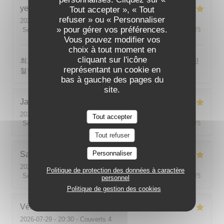
yeonghun
J
Tout accepter », « Tout
refuser » ou « Personnaliser
2026-08-03
- 19:00 - Couverts 4
» pour gérer vos préférences.
Service
:
5
/5
Ambiance
:
5
/5
Cuisine
:
5
/5
Qualité / Prix
:
5
/5
Vous pouvez modifier vos
choix à tout moment en
cliquant sur l'icône
최고의 분위기, 최고의 맛, 프랑스어가 서툴지만 서버가 친
représentant un cookie en
절함
bas à gauche des pages du
site.
Jackie
P
2026-07-31
- 19:00 - Couverts 2
Tout accepter
Service
:
5
/5
Ambiance
:
5
/5
Cuisine
:
5
/5
Qualité / Prix
:
5
/5
Tout refuser
Personnaliser
Sabine
E
2026-08-01
- 12:00 - Couverts 5
Politique de protection des données à caractère
Service
:
5
/5
Ambiance
:
5
/5
Cuisine
:
5
/5
Qualité / Prix
:
5
/5
personnel
Politique de gestion des cookies
Véronique
V
2026-07-29
- 20:30 - Couverts 4