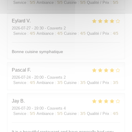
Service
:
5
/5
Ambiance
:
5
/5
Cuisine
:
5
/5
Qualité / Prix
:
5
/5
Eylard
V
2026-07-27
- 20:30 - Couverts 2
Service
:
4
/5
Ambiance
:
4
/5
Cuisine
:
4
/5
Qualité / Prix
:
4
/5
Bonne cuisine symphatique
Pascal
F
2026-07-24
- 20:00 - Couverts 2
Service
:
4
/5
Ambiance
:
3
/5
Cuisine
:
3
/5
Qualité / Prix
:
3
/5
Jay
B
2026-07-20
- 19:00 - Couverts 4
Service
:
5
/5
Ambiance
:
5
/5
Cuisine
:
3
/5
Qualité / Prix
:
4
/5
It is a beautiful restaurant and have generally had very