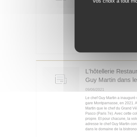
vos choix à tout m
C’était la table moderne, drôle,
C’est devenu le nouveau maill
après Pasco, et sans omettre le 
cuisine ne change sus la gouv
l’on connut jadis en Corse, chez
du port.
((OUVRE UN
LIRE L'ARTICLE
L'hôtellerie Restau
Guy Martin dans l
09/06/2021
Le chef Guy Martin a inauguré u
gare Montparnasse, en 2021. Ain
Martin que le chef du Grand Vé
Pasco (Paris 7e). Avec cette col
propre. Et pour chacune, la vol
adresse le chef Guy Martin cont
dans le domaine de la bistrono