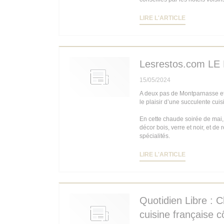
((OUVRE UN
LIRE L'ARTICLE
Lesrestos.com L
15/05/2024
A deux pas de Montparnasse et
le plaisir d’une succulente cuis
En cette chaude soirée de mai,
décor bois, verre et noir, et de
spécialités.
((OUVRE UN
LIRE L'ARTICLE
Quotidien Libre : C
cuisine française 