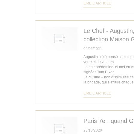
((OUVRE UN
LIRE L'ARTICLE
Le Chef - Augustin,
collection Maison 
02/06/2021
Augustin a été pensé comme un b
verre et de velours.
Le noir prédomine, et met en v
signées Tom Dixon.
La cuisine – non dissimulée car 
la brigade, qui s’affaire chaque
((OUVRE UN
LIRE L'ARTICLE
Paris 7e : quand G
23/10/2020