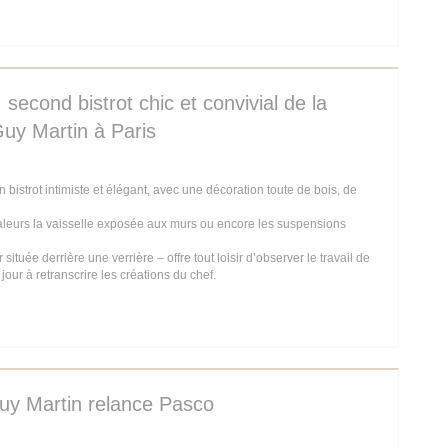
E NOUVELLE FENÊTRE))
 second bistrot chic et convivial de la
Guy Martin à Paris
istrot intimiste et élégant, avec une décoration toute de bois, de
aleurs la vaisselle exposée aux murs ou encore les suspensions
située derrière une verrière – offre tout loisir d’observer le travail de
 jour à retranscrire les créations du chef.
E NOUVELLE FENÊTRE))
uy Martin relance Pasco