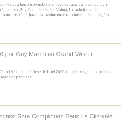
que » de quartier, prisée notamment des députés qui y venaient en
Nationale. Guy Martin, le chef du Véfour, l’a rachetée en lui
épurant le décor, jouant la cuisine méditerranéenne, fine et légère.
E NOUVELLE FENÊTRE))
0 par Guy Martin au Grand Véfour
 Grand Véfour, une bûche de Noël 2020 des plus originales : la bûche
endra vos papilles !
E NOUVELLE FENÊTRE))
eprise Sera Compliquée Sans La Clientèle