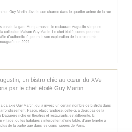
aison Guy Martin dévoile son charme dans le quartier animé de la rue
s pas de la gare Montparnasse, le restaurant Augustin s’impose
a collection Maison Guy Martin. Le chef étoilé, connu pour son
ête d’authenticité, poursuit son exploration de la bistronomie
 inaugurée en 2021.
E NOUVELLE FENÊTRE))
 Augustin, un bistro chic au cœur du XVe
is par le chef étoilé Guy Martin
a galaxie Guy Martin, qui a investi un certain nombre de bistrots dans
e arrondissement, Pasco, était grandiose, celle-ci, à deux pas de la
aguerre riche en théâtres et restaurants, est différente. Ici,
 village, où les habitués s’interpellent d’une table, d’une fenêtre à
e plus de la partie que dans les coins huppés de Paris.