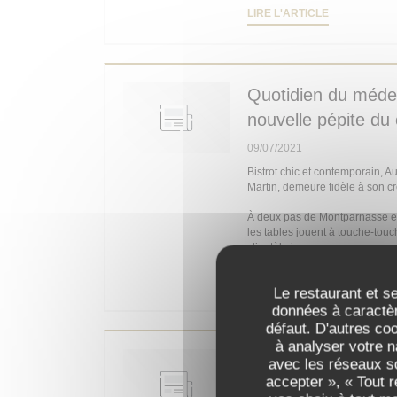
((OUVRE UN
LIRE L'ARTICLE
Quotidien du médeci
nouvelle pépite du
09/07/2021
Bistrot chic et contemporain, 
Martin, demeure fidèle à son c
À deux pas de Montparnasse et d
les tables jouent à touche-touc
clientèle joyeuse.
((OUVRE UN
LIRE L'ARTICLE
Le restaurant et se
données à caractèr
défaut. D'autres co
à analyser votre n
Paris 14e : Deyres
avec les réseaux so
accepter », « Tout 
03/07/2021