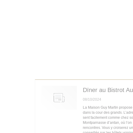
Dïner au Bistrot Au
08/10/2024
La Maison Guy Martin propose a
dans la cour des grands. L’adr
sent facilement comme chez soi
Montparnasse d’antan, où l’on 
rencontres. Vous y croiserez un
conseillés par les hôtels voisin