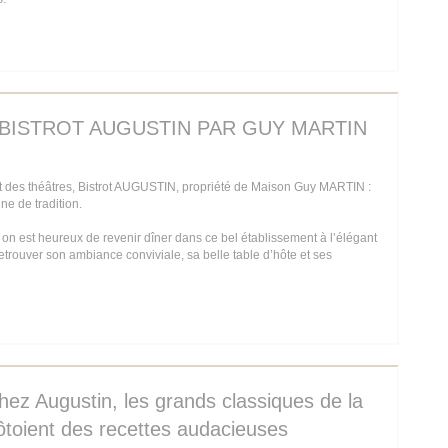
E NOUVELLE FENÊTRE))
E BISTROT AUGUSTIN PAR GUY MARTIN
 des théâtres, Bistrot AUGUSTIN, propriété de Maison Guy MARTIN :
ine de tradition.
 on est heureux de revenir dîner dans ce bel établissement à l’élégant
 retrouver son ambiance conviviale, sa belle table d’hôte et ses
E NOUVELLE FENÊTRE))
hez Augustin, les grands classiques de la
côtoient des recettes audacieuses