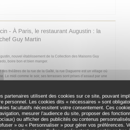
E NOUVELLE FENÊTRE))
n - À Paris, le restaurant Augustin : la
 chef Guy Martin
Augustin, nouvel établissement de la Collection des Maisons Guy
redo, boire bon et bien manger.
es théâtres de la rue de la Gaîté, la rue Daguerre est un village où
he. Le midi comme le soir, ses terrasses sont prises d’assaut par une
E NOUVELLE FENÊTRE))
s partenaires utilisent des cookies sur ce site, pouvant impl
e personnel. Les cookies dits « nécessaires » sont obligatoir
okies facultatifs nécessitent votre consentement. Ces cookies
avigation, mesurer l'audience du site, proposer des fonctionna
 dure chez Augustin
ciaux) ou afficher des publicités ou contenus personnalisés
refuser » ou « Personnaliser » pour gérer vos préférences. 