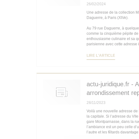
26/02/2024
Une adresse de la collection M
Daguerre, à Paris (XIVe).
Au 79 rue Daguerre, à quelque
comme la cinquième pépite de l
enthousiasme culinaire et sa qu
parisienne avec cette adresse
((OUVRE UN
LIRE L'ARTICLE
actu-juridique.fr -
arrondissement repr
28/11/2023
Voilà une nouvelle adresse de l
la capitale. Si l’adresse du VII
gare Montparnasse, dans la rue D
l’ambiance est un peu celle d’un
l’autre et les fêtards davantag