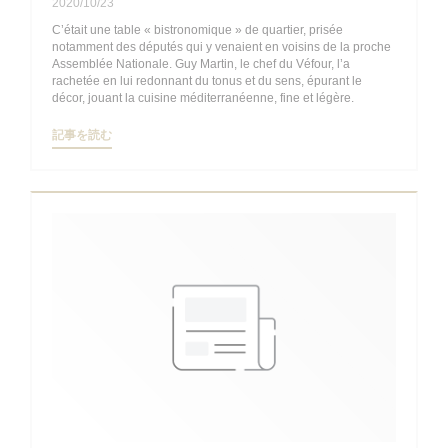
2020/10/23
C’était une table « bistronomique » de quartier, prisée
notamment des députés qui y venaient en voisins de la proche
Assemblée Nationale. Guy Martin, le chef du Véfour, l’a
rachetée en lui redonnant du tonus et du sens, épurant le
décor, jouant la cuisine méditerranéenne, fine et légère.
((新しいウィンドウで開きます))
記事を読む