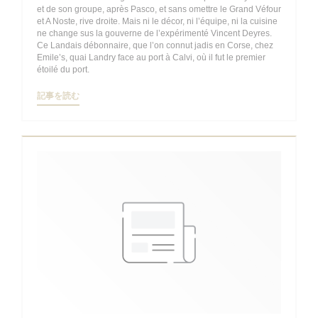
et de son groupe, après Pasco, et sans omettre le Grand Véfour
et A Noste, rive droite. Mais ni le décor, ni l’équipe, ni la cuisine
ne change sus la gouverne de l’expérimenté Vincent Deyres.
Ce Landais débonnaire, que l’on connut jadis en Corse, chez
Emile’s, quai Landry face au port à Calvi, où il fut le premier
étoilé du port.
((新しいウィンドウで開きます))
記事を読む