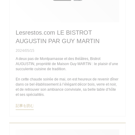
Lesrestos.com LE BISTROT
AUGUSTIN PAR GUY MARTIN
2024/05/15
A deux pas de Montparnasse et des théâtres, Bistrot
AUGUSTIN, propriété de Maison Guy MARTIN : le plaisir d’une
succulente cuisine de tradition.
En cette chaude soirée de mai, on est heureux de revenir dîner
dans ce bel établissement à l’élégant décor bois, verre et noir,
et de retrouver son ambiance conviviale, sa belle table d’hôte
et ses spécialités.
((新しいウィンドウで開きます))
記事を読む