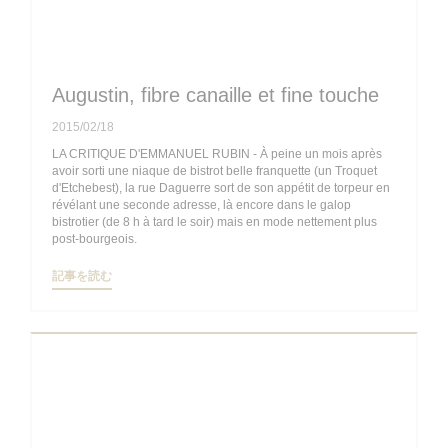
Augustin, fibre canaille et fine touche
2015/02/18
LA CRITIQUE D'EMMANUEL RUBIN - À peine un mois après
avoir sorti une niaque de bistrot belle franquette (un Troquet
d'Etchebest), la rue Daguerre sort de son appétit de torpeur en
révélant une seconde adresse, là encore dans le galop
bistrotier (de 8 h à tard le soir) mais en mode nettement plus
post-bourgeois.
((新しいウィンドウで開きます))
記事を読む