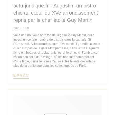
actu-juridique.fr - Augustin, un bistro
chic au cœur du XVe arrondissement
repris par le chef étoilé Guy Martin
2023/11/28
Voilà une nouvelle adresse de la galaxie Guy Martin, qui a
investi un certain nombre de bistrots dans la capitale. Si
l’adresse du VIIe arrondissement, Pasco, était grandiose, celle-
ci, à deux pas de la gare Montparnasse, dans la rue Daguerre
riche en théâtres et restaurants, est différente. Ici, l’ambiance
est un peu celle d’un village, où les habitués s’interpellent
d’une table, d’une fenêtre à l’autre et les fêtards davantage
plus de la partie que dans les coins huppés de Paris.
((新しいウィンドウで開きます))
記事を読む