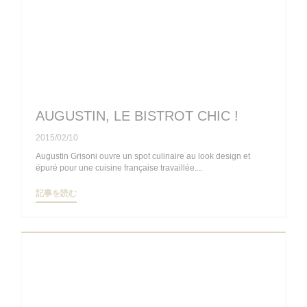
AUGUSTIN, LE BISTROT CHIC !
2015/02/10
Augustin Grisoni ouvre un spot culinaire au look design et
épuré pour une cuisine française travaillée....
((新しいウィンドウで開きます))
記事を読む