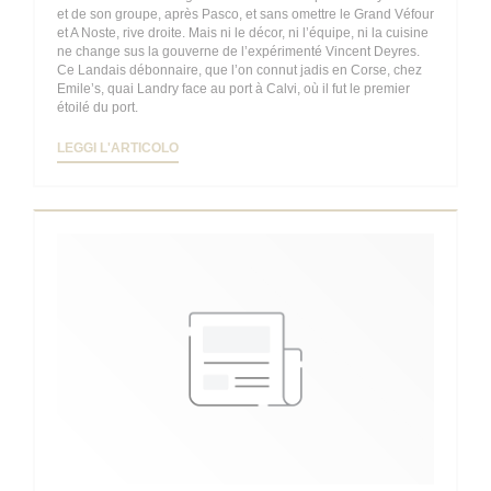
et de son groupe, après Pasco, et sans omettre le Grand Véfour
et A Noste, rive droite. Mais ni le décor, ni l’équipe, ni la cuisine
ne change sus la gouverne de l’expérimenté Vincent Deyres.
Ce Landais débonnaire, que l’on connut jadis en Corse, chez
Emile’s, quai Landry face au port à Calvi, où il fut le premier
étoilé du port.
((APRE UNA NUOVA FINESTRA))
LEGGI L'ARTICOLO