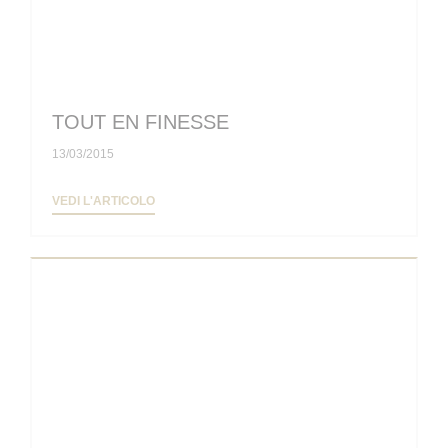
TOUT EN FINESSE
13/03/2015
((APRE UNA NUOVA FINESTRA))
VEDI L'ARTICOLO