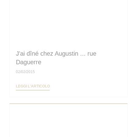
J'ai dîné chez Augustin ... rue
Daguerre
02/02/2015
((APRE UNA NUOVA FINESTRA))
LEGGI L'ARTICOLO