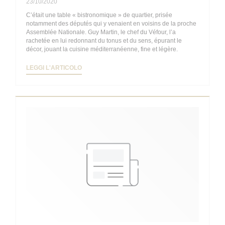
23/10/2020
C’était une table « bistronomique » de quartier, prisée
notamment des députés qui y venaient en voisins de la proche
Assemblée Nationale. Guy Martin, le chef du Véfour, l’a
rachetée en lui redonnant du tonus et du sens, épurant le
décor, jouant la cuisine méditerranéenne, fine et légère.
((APRE UNA NUOVA FINESTRA))
LEGGI L'ARTICOLO