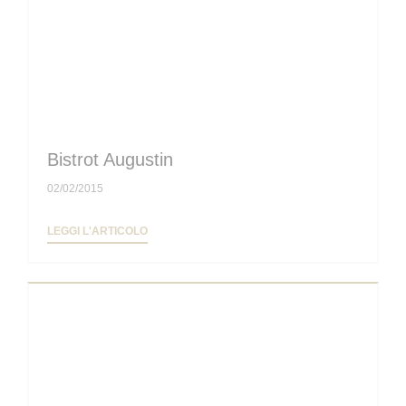
Bistrot Augustin
02/02/2015
((APRE UNA NUOVA FINESTRA))
LEGGI L'ARTICOLO