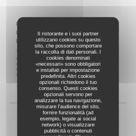
Guy Martin : “La Reprise Sera
Compliquée Sans La Clientèle
Il ristorante e i suoi partner
utilizzano cookies su questo
Internationale”
sito, che possono comportare
06/05/2020
la raccolta di dati personali. I
cookies denominati
On ne présente plus le chef Guy Martin, un des célèbres
«necessari» sono obbligatori
acteurs de la gastronomie française, propriétaire et chef
d’orchestre du Grand Véfour depuis 2011 après y être entré
e installati per impostazione
comme directeur en 1991 pour la famille Jean Taittinger.
predefinita. Altri cookies
opzionali richiedono il tuo
((APRE UNA NUOVA FINESTRA))
LEGGI L'ARTICOLO
consenso. Questi cookies
opzionali servono per
analizzare la tua navigazione,
misurare l'audience del sito,
fornire funzionalità (ad
esempio, legate ai social
network) o visualizzare
pubblicità o contenuti