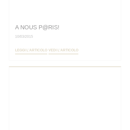
A NOUS P@RIS!
10/03/2015
((APRE UNA NUOVA FINESTRA))
((APRE UNA NUOVA FINESTRA
LEGGI L'ARTICOLO
VEDI L'ARTICOLO