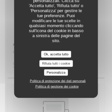
personalizzati. Clicca su
'Accetta tutto', 'Rifiuta tutto' o
'Personalizza' per gestire le
tue preferenze. Puoi
modificare le tue scelte in
qualsiasi momento cliccando
sull'icona del cookie in basso
a sinistra delle pagine del
sito.
Augustin, la nouvelle bonne adresse
01/09/2019
Ok, accetta tutto
Rifiuta tutti i cookie
((APRE UNA NUOVA FINESTRA))
LEGGI L'ARTICOLO
Personalizza
Politica di protezione dei dati personali
Politica di gestione dei cookie