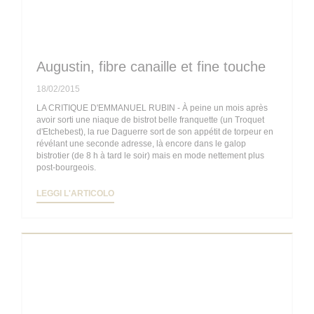
Augustin, fibre canaille et fine touche
18/02/2015
LA CRITIQUE D'EMMANUEL RUBIN - À peine un mois après
avoir sorti une niaque de bistrot belle franquette (un Troquet
d'Etchebest), la rue Daguerre sort de son appétit de torpeur en
révélant une seconde adresse, là encore dans le galop
bistrotier (de 8 h à tard le soir) mais en mode nettement plus
post-bourgeois.
((APRE UNA NUOVA FINESTRA))
LEGGI L'ARTICOLO