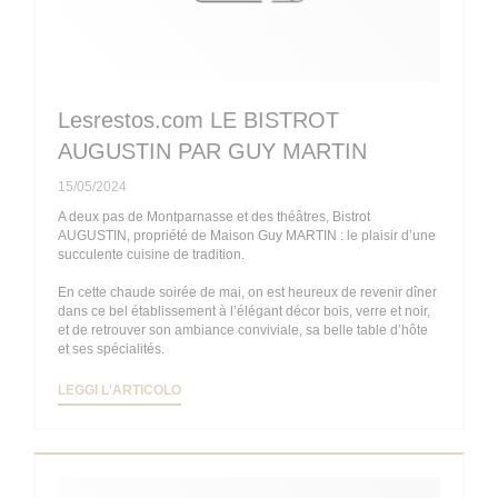
Lesrestos.com LE BISTROT
AUGUSTIN PAR GUY MARTIN
15/05/2024
A deux pas de Montparnasse et des théâtres, Bistrot
AUGUSTIN, propriété de Maison Guy MARTIN : le plaisir d’une
succulente cuisine de tradition.
En cette chaude soirée de mai, on est heureux de revenir dîner
dans ce bel établissement à l’élégant décor bois, verre et noir,
et de retrouver son ambiance conviviale, sa belle table d’hôte
et ses spécialités.
((APRE UNA NUOVA FINESTRA))
LEGGI L'ARTICOLO