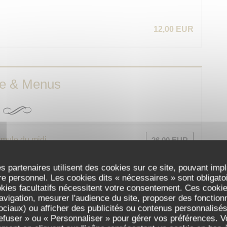
12,00 EUR
te & Menus
mule du midi
26,00 EUR
 thym, pommes grenailles persillées
s partenaires utilisent des cookies sur ce site, pouvant impl
e personnel. Les cookies dits « nécessaires » sont obligatoir
okies facultatifs nécessitent votre consentement. Ces cookies
nter et à partager …
avigation, mesurer l'audience du site, proposer des fonctionna
ciaux) ou afficher des publicités ou contenus personnalisés
refuser » ou « Personnaliser » pour gérer vos préférences. 
14,00 EUR
E »