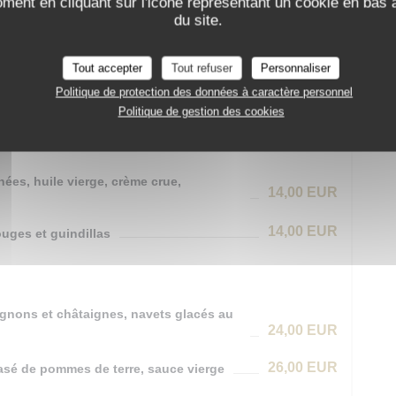
oment en cliquant sur l'icône représentant un cookie en bas
du site.
21,00 EUR
Tout accepter
Tout refuser
Personnaliser
Menu
42,00 EUR
Politique de protection des données à caractère personnel
e + Plat + Dessert
Politique de gestion des cookies
hées, huile vierge, crème crue,
14,00 EUR
14,00 EUR
uges et guindillas
pignons et châtaignes, navets glacés au
24,00 EUR
26,00 EUR
asé de pommes de terre, sauce vierge