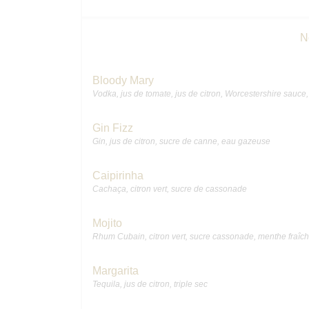
N
Bloody Mary
Vodka, jus de tomate, jus de citron, Worcestershire sauce, 
Gin Fizz
Gin, jus de citron, sucre de canne, eau gazeuse
Caipirinha
Cachaça, citron vert, sucre de cassonade
Mojito
Rhum Cubain, citron vert, sucre cassonade, menthe fraîc
Margarita
Tequila, jus de citron, triple sec