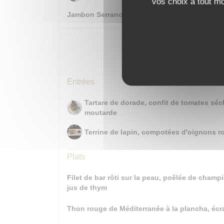
vos choix à tout m
Jambon Serrano affiné 24 mois
Entré
Entrées
Tartare de dorade, confit de tomates séc
moutarde
Terrine de lapin, compotées d'oignons ro
Plats
Filet de bar rôti sur la peau, poêlée de cham
jus de thym
Thon rouge de Méditerranée à la plancha, écr