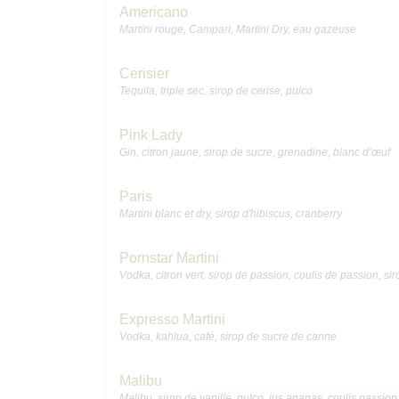
Americano
Martini rouge, Campari, Martini Dry, eau gazeuse
Cerisier
Tequila, triple sec, sirop de cerise, pulco
Pink Lady
Gin, citron jaune, sirop de sucre, grenadine, blanc d’œuf
Paris
Martini blanc et dry, sirop d'hibiscus, cranberry
Pornstar Martini
Vodka, citron vert, sirop de passion, coulis de passion, sir
Expresso Martini
Vodka, kahlua, café, sirop de sucre de canne
Malibu
Malibu, sirop de vanille, pulco, jus ananas, coulis passion