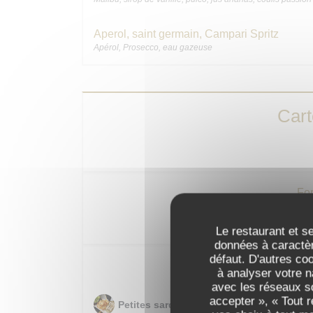
Aperol, saint germain, Campari Spritz
Apérol, Prosecco, eau gazeuse
Car
For
Poulet fermier rôti au
Le restaurant et se
données à caractèr
défaut. D'autres co
Pour patie
à analyser votre n
avec les réseaux so
accepter », « Tout 
Petites sardines de Galice « LA GUILDIV