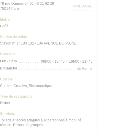
79 rue Daguerre - 01 43 21 92 29
ITINÉRAIRE
((ouvre une nouvelle fenêtre))
75014 Paris
Métro
Gaîté
Station de vélos
Station n° 14103 132 / 136 AVENUE DU MAINE
Horaires
Lun
-
Sam
09h00 - 13h45
19h00 - 21h45
•
Dimanche
Fermé
Cuisine
Cuisine Créative, Bistronomique
Type de restaurant
Bistrot
Services
Toilette et accès adaptés aux personnes à mobilité
réduite, Repas de groupes