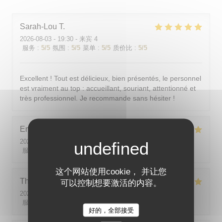
Sarah-Lou
T
2026-08-03
- 19:30 - 来宾 4
服务
:
5
/5
氛围
:
5
/5
菜单
:
5
/5
质价比
:
5
/5
Excellent ! Tout est délicieux, bien présentés, le personnel
est vraiment au top : accueillant, souriant, attentionné et
très professionnel. Je recommande sans hésiter !
Emilie
J
2026-08-05
- 20:30 - 来宾 2
服务
:
5
/5
氛围
:
5
/5
菜单
:
5
/5
质价比
:
5
/5
这个网站使用cookie， 并让您
Theo
P
可以控制想要激活的内容。
2026-08-01
- 19:00 - 来宾 2
服务
:
5
/5
氛围
:
5
/5
菜单
:
5
/5
质价比
:
5
/5
好的，全部接受